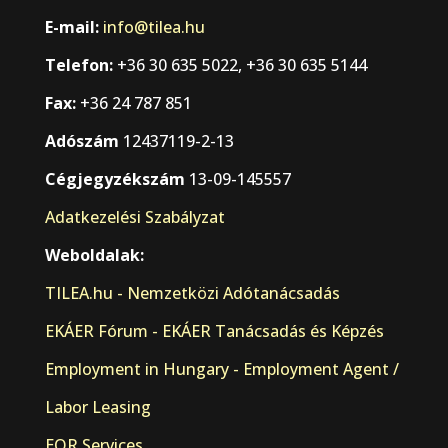
E-mail:
info@tilea.hu
Telefon:
+36 30 635 5022, +36 30 635 5144
Fax:
+36 24 787 851
Adószám
12437119-2-13
Cégjegyzékszám
13-09-145557
Adatkezelési Szabályzat
Weboldalak:
TILEA.hu - Nemzetközi Adótanácsadás
EKÁER Fórum - EKÁER Tanácsadás és Képzés
Employment in Hungary - Employment Agent /
Labor Leasing
EOR Services