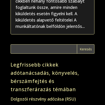
cikkben néhány fontosabb szabályt
foglaltunk össze, amire minden
kiküldetés esetén figyelni kell. A
kiküldetés alapvető feltételei A
munkáltatónak belföldön jelentős...
Legfrissebb cikkek
adótanácsadás, könyvelés,
bérszámfejtés és
transzferárazás témában
Dolgozói részvény adózása (RSU)