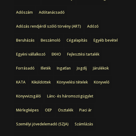
Adószám
Adótanácsadó
Adózás rendjéről szóló törvény (ART)
Adózó
Beruházás
Beszámoló
Cégalapítás
Egyéb bevétel
Egyéni vállalkozó
EKHO
Fejlesztési tartalék
Forrásadó
Illeték
Ingatlan
Jogdíj
Járulékok
KATA
Kiküldöttek
Könyvelési tételek
Könyvelő
Könyvvizsgáló
Lánc- és háromszögügylet
Mérlegképes
OEP
Osztalék
Piaci ár
Személyi jövedelemadó (SZJA)
Számlázás