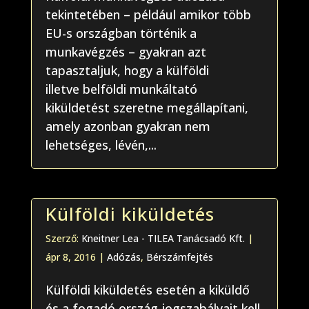
tekintetében – például amikor több
EU-s országban történik a
munkavégzés – gyakran azt
tapasztaljuk, hogy a külföldi
illetve belföldi munkáltató
kiküldetést szeretne megállapítani,
amely azonban gyakran nem
lehetséges, lévén,...
Külföldi kiküldetés
Szerző:
Kneitner Lea - TILEA Tanácsadó Kft.
|
ápr 8, 2016
|
Adózás
,
Bérszámfejtés
Külföldi kiküldetés esetén a kiküldő
és a fogadó ország jogszabályait kell