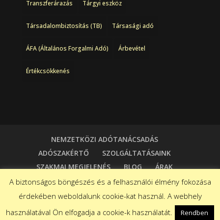
Transzferárazás
Tárgyi eszköz
Társadalombiztosítás (TB)
Társasági adó
ÁFA (Általános Forgalmi Adó)
Árbevétel
Értékcsökkenés
NEMZETKÖZI ADÓTANÁCSADÁS
ADÓSZAKÉRTŐ
SZOLGÁLTATÁSAINK
SZAKMAI MEGJELENÉS
BLOG
ÁRAK
KAPCSOLAT
A biztonságos böngészés és a felhasználói élmény fokozása
érdekében weboldalunk cookie-kat használ. A webhely
használatával Ön elfogadja a cookie-k használatát.
Rendben