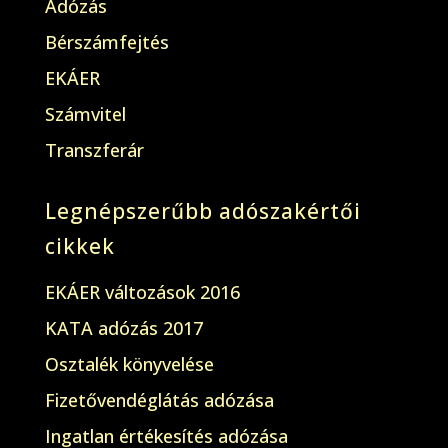
Adózás
Bérszámfejtés
EKÁER
Számvitel
Transzferár
Legnépszerűbb adószakértői
cikkek
EKÁER változások 2016
KATA adózás 2017
Osztalék könyvelése
Fizetővendéglátás adózása
Ingatlan értékesítés adózása