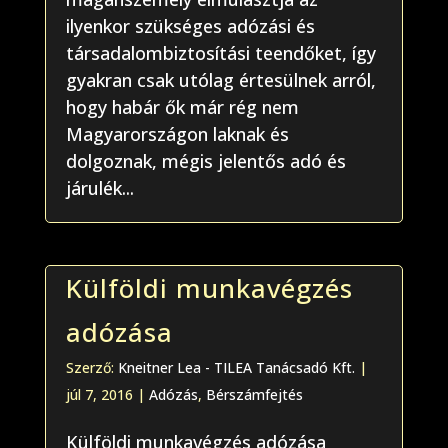
ilyenkor szükséges adózási és
társadalombiztosítási teendőket, így
gyakran csak utólag értesülnek arról,
hogy habár ők már rég nem
Magyarországon laknak és
dolgoznak, mégis jelentős adó és
járulék...
Külföldi munkavégzés
adózása
Szerző:
Kneitner Lea - TILEA Tanácsadó Kft.
|
júl 7, 2016
|
Adózás
,
Bérszámfejtés
Külföldi munkavégzés adózása