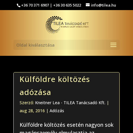
+36 70 371 6907 | +36 30 635 5022
info@tilea.hu
Oldal kiválasztása
Külföldre költözés
adózása
Szerző:
Kneitner Lea - TILEA Tanácsadó Kft.
|
aug 28, 2016
|
Adózás
Külföldre költözés esetén nagyon sok
magánszemély elmulasztja az