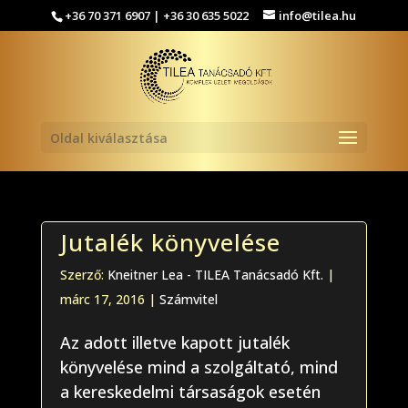
+36 70 371 6907 | +36 30 635 5022
info@tilea.hu
Oldal kiválasztása
Jutalék könyvelése
Szerző:
Kneitner Lea - TILEA Tanácsadó Kft.
|
márc 17, 2016
|
Számvitel
Az adott illetve kapott jutalék
könyvelése mind a szolgáltató, mind
a kereskedelmi társaságok esetén