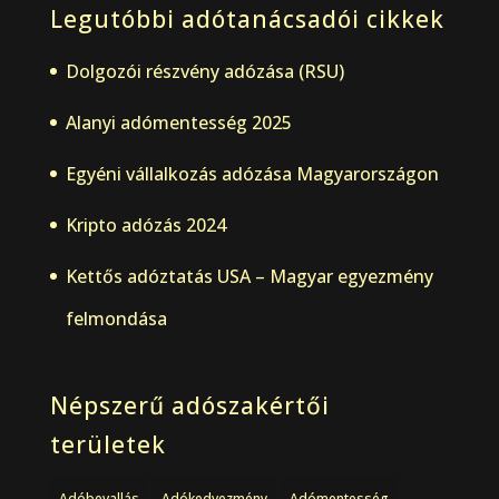
Legutóbbi adótanácsadói cikkek
Dolgozói részvény adózása (RSU)
Alanyi adómentesség 2025
Egyéni vállalkozás adózása Magyarországon
Kripto adózás 2024
Kettős adóztatás USA – Magyar egyezmény
felmondása
Népszerű adószakértői
területek
Adóbevallás
Adókedvezmény
Adómentesség