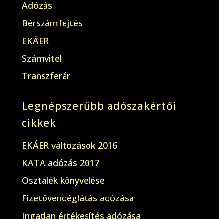
Adózás
Bérszámfejtés
EKÁER
Számvitel
Transzferár
Legnépszerűbb adószakértői
cikkek
EKÁER változások 2016
KATA adózás 2017
Osztalék könyvelése
Fizetővendéglátás adózása
Ingatlan értékesítés adózása