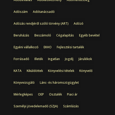
Adószám
Adótanácsadó
Adózás rendjéről szóló törvény (ART)
Adózó
Beruházás
Beszámoló
Cégalapítás
Egyéb bevétel
Egyéni vállalkozó
EKHO
Fejlesztési tartalék
Forrásadó
Illeték
Ingatlan
Jogdíj
Járulékok
KATA
Kiküldöttek
Könyvelési tételek
Könyvelő
Könyvvizsgáló
Lánc- és háromszögügylet
Mérlegképes
OEP
Osztalék
Piaci ár
Személyi jövedelemadó (SZJA)
Számlázás