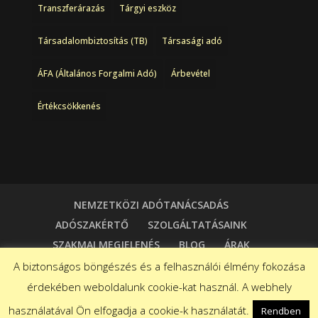
Transzferárazás
Tárgyi eszköz
Társadalombiztosítás (TB)
Társasági adó
ÁFA (Általános Forgalmi Adó)
Árbevétel
Értékcsökkenés
NEMZETKÖZI ADÓTANÁCSADÁS
ADÓSZAKÉRTŐ
SZOLGÁLTATÁSAINK
SZAKMAI MEGJELENÉS
BLOG
ÁRAK
KAPCSOLAT
A biztonságos böngészés és a felhasználói élmény fokozása
érdekében weboldalunk cookie-kat használ. A webhely
használatával Ön elfogadja a cookie-k használatát.
Rendben