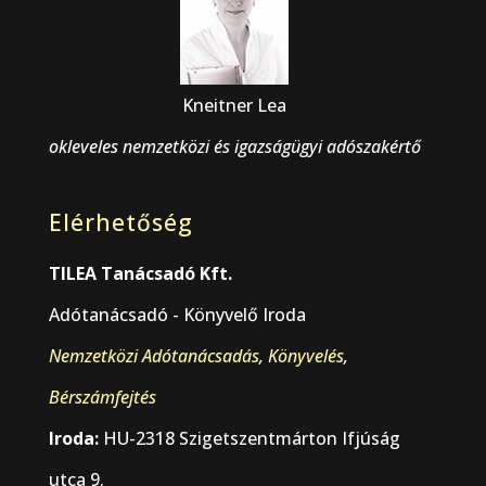
Kneitner Lea
okleveles nemzetközi és igazságügyi adószakértő
Elérhetőség
TILEA Tanácsadó Kft.
Adótanácsadó - Könyvelő Iroda
Nemzetközi Adótanácsadás
,
Könyvelés
,
Bérszámfejtés
Iroda:
HU-2318 Szigetszentmárton Ifjúság
utca 9.