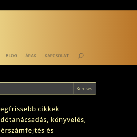
BLOG
ÁRAK
KAPCSOLAT
Legfrissebb cikkek
adótanácsadás, könyvelés,
bérszámfejtés és