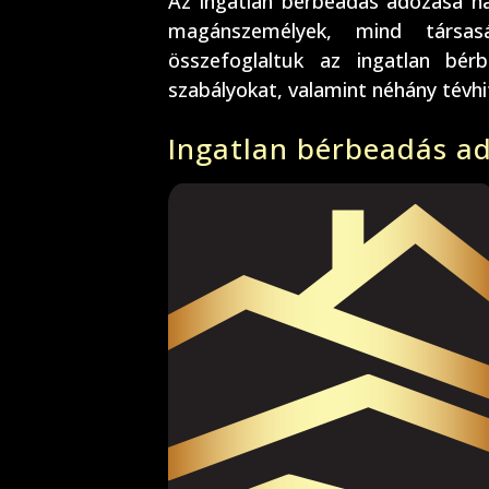
Az ingatlan bérbeadás adózása n
magánszemélyek, mind társa
összefoglaltuk az ingatlan bér
szabályokat, valamint néhány tévhit
Ingatlan bérbeadás a