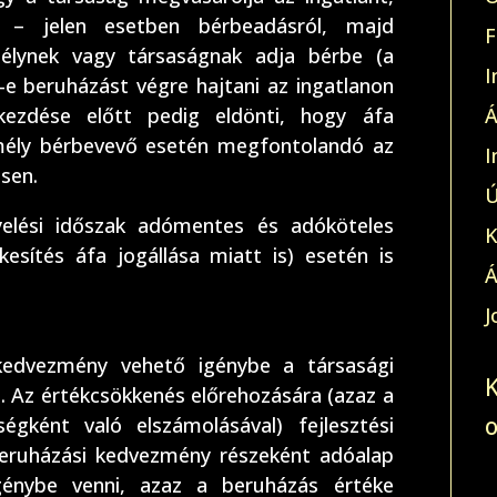
l – jelen esetben bérbeadásról, majd
F
lynek vagy társaságnak adja bérbe (a
I
l-e beruházást végre hajtani az ingatlanon
ezdése előtt pedig eldönti, hogy áfa
Á
mély bérbevevő esetén megfontolandó az
I
sen.
Ú
gyelési időszak adómentes és adóköteles
K
kesítés áfa jogállása miatt is) esetén is
Á
J
edvezmény vehető igénybe a társasági
 Az értékcsökkenés előrehozására (azaz a
gként való elszámolásával) fejlesztési
beruházási kedvezmény részeként adóalap
igénybe venni, azaz a beruházás értéke