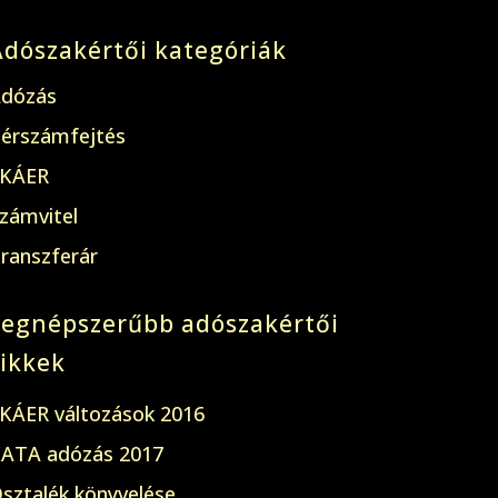
Adószakértői kategóriák
dózás
érszámfejtés
KÁER
zámvitel
ranszferár
Legnépszerűbb adószakértői
cikkek
KÁER változások 2016
ATA adózás 2017
sztalék könyvelése