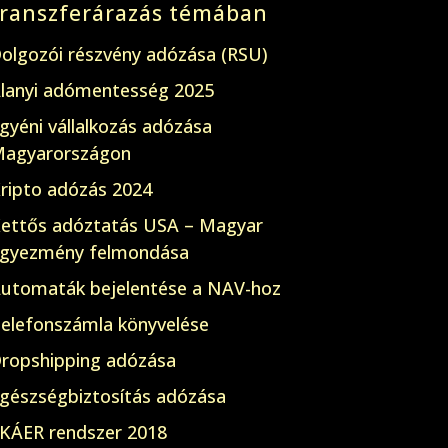
transzferárazás témában
olgozói részvény adózása (RSU)
lanyi adómentesség 2025
gyéni vállalkozás adózása
agyarországon
ripto adózás 2024
ettős adóztatás USA – Magyar
gyezmény felmondása
utomaták bejelentése a NAV-hoz
elefonszámla könyvelése
ropshipping adózása
gészségbiztosítás adózása
KÁER rendszer 2018