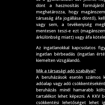
dönt a hasznosítás formájáró
meghatározza, hogy magánszemé
társaság áfa jogállása döntő), kel
vagy sem, a tevékenység megk
mentesen teszi-e ezt (magánsze
árkülönbség miatt) vagy áfa kötele
Az ingatlanokkal kapcsolatos fi
ingatlan bérbeadás (ingatlan érté
kiemelten vizsgálandó.
Mik a társasági adó szabályai?
A beruházások esetén számos k
adóalap vagy adó csökkentéseként.
beruházás minél hamarabb költsé
tartalékot lehet képezni. A KKV 
csökkentési lehetőséget lehet 