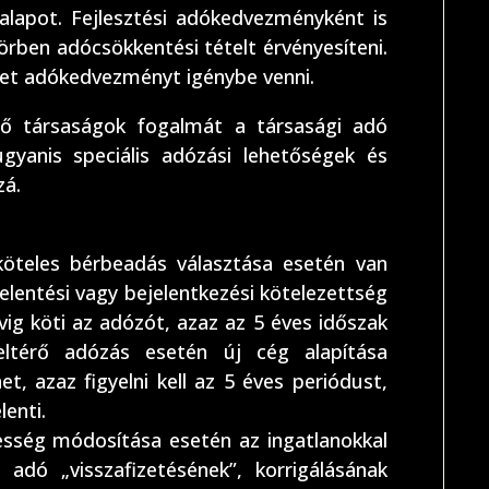
alapot. Fejlesztési adókedvezményként is
örben adócsökkentési tételt érvényesíteni.
ehet adókedvezményt igénybe venni.
ző társaságok fogalmát a társasági adó
ugyanis speciális adózási lehetőségek és
zá.
köteles bérbeadás választása esetén van
jelentési vagy bejelentkezési kötelezettség
évig köti az adózót, azaz az 5 éves időszak
(eltérő adózás esetén új cég alapítása
et, azaz figyelni kell az 5 éves periódust,
lenti.
sség módosítása esetén az ingatlanokkal
adó „visszafizetésének”, korrigálásának