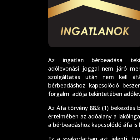
Az ingatlan bérbeadása teki
adólevonási joggal nem járó men
szolgáltatás után nem kell áfá
bérbeadáshoz kapcsolódó beszerz
forgalmi adója tekintetében adólev
Az Áfa törvény 88.§ (1) bekezdés b
értelmében az adóalany a lakóinga
a bérbeadáshoz kapcsolódó áfa is l
Ez a gyakorlatban azt jelenti, ho