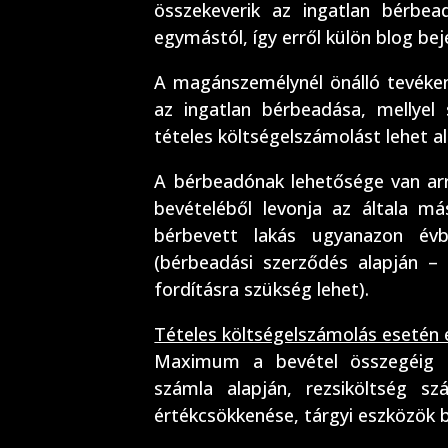
összekeverik az ingatlan bérbea
egymástól, így erről külön blog be
A magánszemélynél önálló tevéke
az ingatlan bérbeadása, mellye
tételes költségelszámolást lehet a
A bérbeadónak lehetősége van ar
bevételéből levonja az általa má
bérbevett lakás ugyanazon évbe
(bérbeadási szerződés alapján –
fordításra szükség lehet).
Tételes költségelszámolás esetén 
Maximum a bevétel összegéig ért
számla alapján, rezsiköltség sz
értékcsökkenése, tárgyi eszközök b