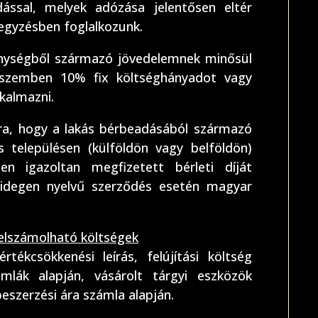
dással, melyek adózása jelentősen eltér
jegyzésben foglalkozunk.
nységből származó jövedelemnek minősül
l szemben 10% fix költséghányadot vagy
lkalmazni.
ra, hogy a lakás bérbeadásából származó
s településen (külföldön vagy belföldön)
n igazoltan megfizetett bérleti díját
 idegen nyelvű szerződés esetén magyar
elszámolható költségek
ékcsökkenési leírás, felújítási költség
ámlák alapján, vásárolt tárgyi eszközök
eszerzési ára számla alapján.