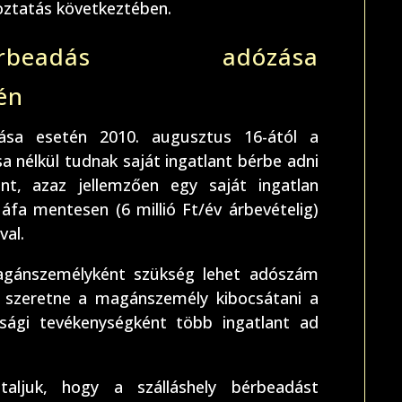
toztatás következtében.
rbeadás adózása
én
ása esetén 2010. augusztus 16-ától a
nélkül tudnak saját ingatlant bérbe adni
t, azaz jellemzően egy saját ingatlan
áfa mentesen (6 millió Ft/év árbevételig)
val.
agánszemélyként szükség lehet adószám
át szeretne a magánszemély kibocsátani a
ági tevékenységként több ingatlant ad
taljuk, hogy a szálláshely bérbeadást