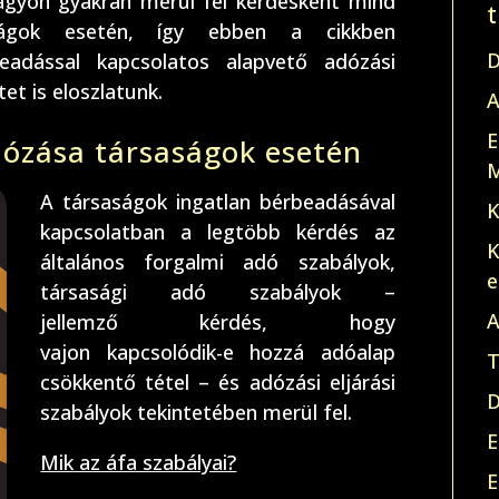
agyon gyakran merül fel kérdésként mind
ságok esetén, így ebben a cikkben
D
beadással kapcsolatos alapvető adózási
et is eloszlatunk.
A
E
dózása társaságok esetén
M
A társaságok ingatlan bérbeadásával
K
kapcsolatban a legtöbb kérdés az
K
általános forgalmi adó szabályok,
e
társasági adó szabályok –
A
jellemző kérdés, hogy
vajon kapcsolódik-e hozzá adóalap
T
csökkentő tétel – és adózási eljárási
D
szabályok tekintetében merül fel.
E
Mik az áfa szabályai?
E