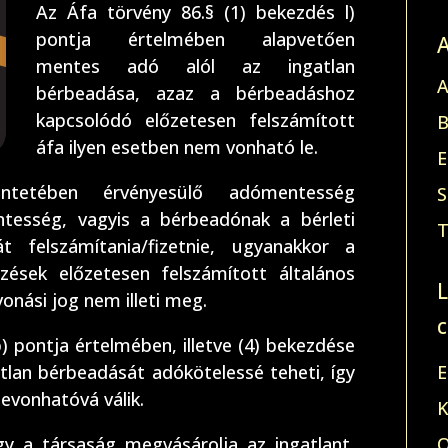
Az Áfa törvény 86.§ (1) bekezdés l)
pontja értelmében alapvetően
mentes adó alól az ingatlan
A
bérbeadása, azaz a bérbeadáshoz
kapcsolódó előzetesen felszámított
B
áfa ilyen esetben nem vonható le.
E
ntetében érvényesülő adómentesség
S
tesség, vagyis a bérbeadónak a bérleti
T
t felszámítania/fizetnie, ugyanakkor a
ések előzetesen felszámított általános
onási jog nem illeti meg.
) pontja értelmében, illetve (4) bekezdése
tlan bérbeadását adókötelessé teheti, így
E
evonhatóvá válik.
K
gy a társaság megvásárolja az ingatlant,
O