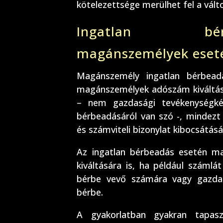
kötelezettsége merülhet fel a vál
Ingatlan bé
magánszemélyek eset
Magánszemély ingatlan bérbead
magánszemélyek adószám kiváltása 
– nem gazdasági tevékenységkén
bérbeadásáról van szó -, mindezt 
és számviteli bizonylat kibocsátásá
Az ingatlan bérbeadás esetén m
kiváltására is, ha például száml
bérbe vevő számára vagy gazdas
bérbe.
A gyakorlatban gyakran tapasz