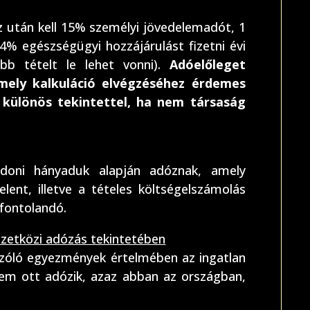
z után kell 15% személyi jövedelemadót, 1
 14% egészségügyi hozzájárulást fizetni évi
öbb tételt le lehet vonni).
Adóelőleget
amely kalkuláció elvégzéséhez érdemes
 különös tekintettel, ha nem társaság
jdoni hányaduk alapján adóznak, amely
elent, illetve a tételes költségelszámolás
fontolandó.
zetközi adózás tekintetében
szóló egyezmények értelmében az ingatlan
em ott adózik, azaz abban az országban,