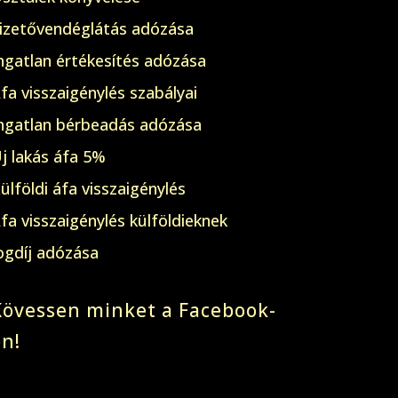
izetővendéglátás adózása
ngatlan értékesítés adózása
fa visszaigénylés szabályai
ngatlan bérbeadás adózása
j lakás áfa 5%
ülföldi áfa visszaigénylés
fa visszaigénylés külföldieknek
ogdíj adózása
Kövessen minket a Facebook-
on!