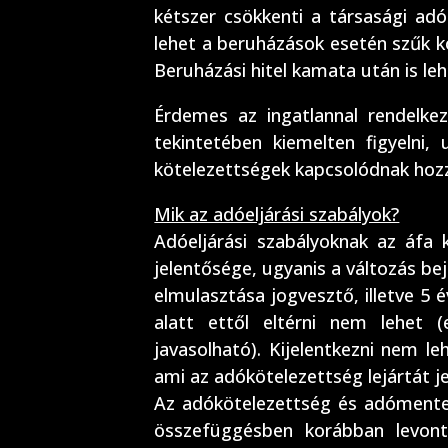
kétszer csökkenti a társasági adó
lehet a beruházások esetén szűk k
Beruházási hitel kamata után is l
Érdemes az ingatlannal rendelke
tekintetében kiemelten figyelni, 
kötelezettségek kapcsolódnak hoz
Mik az adóeljárási szabályok?
Adóeljárási szabályoknak az áfa 
jelentősége, ugyanis a változás be
elmulasztása jogvesztő, illetve 5 
alatt ettől eltérni nem lehet 
javasolható). Kijelentkezni nem leh
ami az adókötelezettség lejártát je
Az adókötelezettség és adómente
összefüggésben korábban levont 