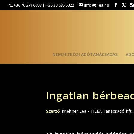
+36 70 371 6907 | +36 30 635 5022
info@tilea.hu
NEMZETKÖZI ADÓTANÁCSADÁS
AD
Ingatlan bérbea
Szerző:
Kneitner Lea - TILEA Tanácsadó Kft.