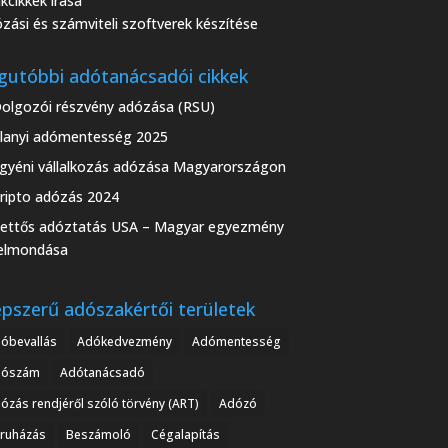
kcikkek írása
zási és számviteli szoftverek készítése
gutóbbi adótanácsadói cikkek
olgozói részvény adózása (RSU)
lanyi adómentesség 2025
gyéni vállalkozás adózása Magyarországon
ripto adózás 2024
ettős adóztatás USA – Magyar egyezmény
elmondása
pszerű adószakértői területek
óbevallás
Adókedvezmény
Adómentesség
dószám
Adótanácsadó
ózás rendjéről szóló törvény (ART)
Adózó
ruházás
Beszámoló
Cégalapítás