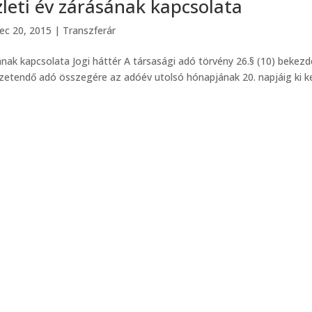
zleti év zárásának kapcsolata
ec 20, 2015
|
Transzferár
ának kapcsolata Jogi háttér A társasági adó törvény 26.§ (10) bekez
zetendő adó összegére az adóév utolsó hónapjának 20. napjáig ki ke