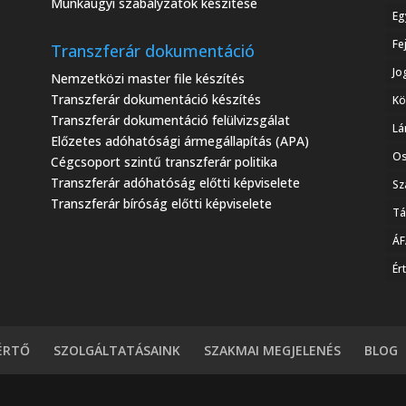
Munkaügyi szabályzatok készítése
Eg
Fe
Transzferár dokumentáció
Jo
Nemzetközi master file készítés
Transzferár dokumentáció készítés
Kö
Transzferár dokumentáció felülvizsgálat
Lá
Előzetes adóhatósági ármegállapítás (APA)
Os
Cégcsoport szintű transzferár politika
Transzferár adóhatóság előtti képviselete
Sz
Transzferár bíróság előtti képviselete
Tá
ÁF
Ér
ÉRTŐ
SZOLGÁLTATÁSAINK
SZAKMAI MEGJELENÉS
BLOG