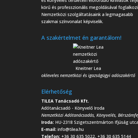
és könyvelés területein előforduló kihívások telj
körű és professzionális megoldásával foglalkozi
Nemzetközi szolgáltatásaink a legmagasabb
szakmai színvonalat képviselik.
A szakértelmet én garantálom!
Kneitner Lea
okleveles nemzetközi és igazságügyi adószakértő
Elérhetőség
TILEA Tanácsadó Kft.
Adótanácsadó - Könyvelő Iroda
Nemzetközi Adótanácsadás
,
Könyvelés
,
Bérszámfe
Iroda:
HU-2318 Szigetszentmárton Ifjúság utca
E-mail:
info@tilea.hu
Telefon:
+36 30 635 5022, +36 30 635 5144