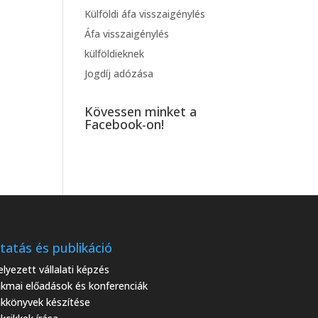
Külföldi áfa visszaigénylés
Áfa visszaigénylés
külföldieknek
Jogdíj adózása
Kövessen minket a
Facebook-on!
tatás és publikáció
elyezett vállalati képzés
kmai előadások és konferenciák
kkönyvek készítése