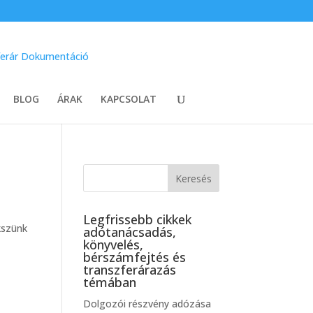
BLOG
ÁRAK
KAPCSOLAT
Legfrissebb cikkek
kszünk
adótanácsadás,
könyvelés,
bérszámfejtés és
transzferárazás
témában
Dolgozói részvény adózása