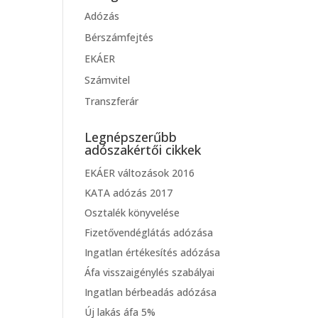
Adózás
Bérszámfejtés
EKÁER
Számvitel
Transzferár
Legnépszerűbb
adószakértői cikkek
EKÁER változások 2016
KATA adózás 2017
Osztalék könyvelése
Fizetővendéglátás adózása
Ingatlan értékesítés adózása
Áfa visszaigénylés szabályai
Ingatlan bérbeadás adózása
Új lakás áfa 5%