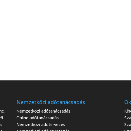
Nemzetközi adótanácsadás
Ok
nc.
Nemzetközi adótanácsadás
Kih
vő
Online adótanácsadás
Sza
ás
Nemzetközi adótervezés
Sza