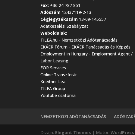
Fax:
+36 24 787 851
Adószám
12437119-2-13
Cégjegyzékszám
13-09-145557
Adatkezelési Szabályzat
Weboldalak:
TILEA.hu - Nemzetközi Adótanácsadás
EKÁER Fórum - EKÁER Tanácsadás és Képzés
Employment in Hungary - Employment Agent /
Labor Leasing
EOR Services
Online Transzferár
Kneitner Lea
TILEA Group
Youtube csatorna
NEMZETKÖZI ADÓTANÁCSADÁS
ADÓSZAK
Dizájn:
Elegant Themes
| Motor:
WordPress