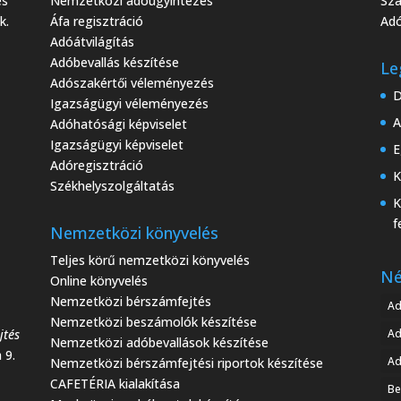
es
Nemzetközi adóügyintézés
Sza
k.
Áfa regisztráció
Adó
Adóátvilágítás
Adóbevallás készítése
Le
Adószakértői véleményezés
D
Igazságügyi véleményezés
A
Adóhatósági képviselet
Igazságügyi képviselet
E
Adóregisztráció
K
Székhelyszolgáltatás
K
f
Nemzetközi könyvelés
Teljes körű nemzetközi könyvelés
Né
Online könyvelés
Nemzetközi bérszámfejtés
Ad
Nemzetközi beszámolók készítése
jtés
A
Nemzetközi adóbevallások készítése
 9.
Ad
Nemzetközi bérszámfejtési riportok készítése
CAFETÉRIA kialakítása
Be