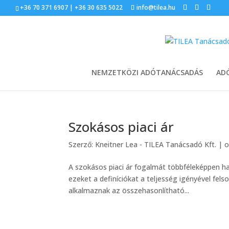
+36 70 371 6907 | +36 30 635 5022
info@tilea.hu
NEMZETKÖZI ADÓTANÁCSADÁS
AD
Szokásos piaci ár
Szerző:
Kneitner Lea - TILEA Tanácsadó Kft.
|
o
A szokásos piaci ár fogalmát többféleképpen 
ezeket a definíciókat a teljesség igényével fels
alkalmaznak az összehasonlítható...