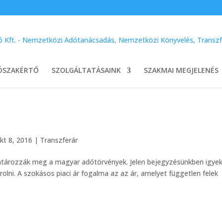
ÓSZAKÉRTŐ
SZOLGÁLTATÁSAINK
SZAKMAI MEGJELENÉS
kt 8, 2016
|
Transzferár
határozzák meg a magyar adótörvények. Jelen bejegyzésünkben igye
orolni. A szokásos piaci ár fogalma az az ár, amelyet független felek