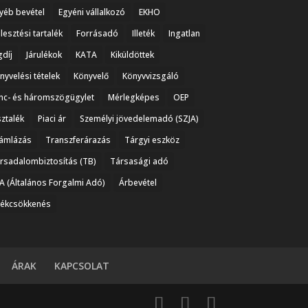
yéb bevétel
Egyéni vállalkozó
EKHO
jlesztési tartalék
Forrásadó
Illeték
Ingatlan
gdíj
Járulékok
KATA
Kiküldöttek
nyvelési tételek
Könyvelő
Könyvvizsgáló
nc- és háromszögügylet
Mérlegképes
OEP
ztalék
Piaci ár
Személyi jövedelemadó (SZJA)
ámlázás
Transzferárazás
Tárgyi eszköz
rsadalombiztosítás (TB)
Társasági adó
A (Általános Forgalmi Adó)
Árbevétel
tékcsökkenés
ÁRAK
KAPCSOLAT