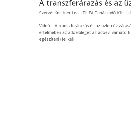
A transzferárazás és az ü
Szerző:
Kneitner Lea - TILEA Tanácsadó Kft.
|
d
Videó – A transzferárazás és az üzleti év zárás
értelmében az adóelőleget az adóévi várható fi
egészíteni (fel kell...