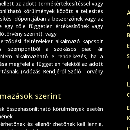
mellett az adott termékértékesítéssel vagy
onlítható körülmények között a teljesítés
jesítés időpontjában a beszerzőnek vagy az
A
ne egy tőle független értékesítőnek vagy
ótörvény szerint), vagy
B
zerződési feltételeket alkalmazó kapcsolt
E
zási szempontból a szokásos piaci ár
S
i. Nem alkalmazható e rendelkezés, ha a
ása megfelel a független felektől az adott
T
rtásnak. (Adózás Rendjéről Szóló Törvény
mazások szerint
E
lek összehasonlítható körülmények esetén
nének
K
érhetőnek és ellenőrizhetőnek kell lennie,
O