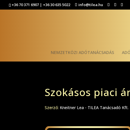
+36 70 371 6907 | +36 30 635 5022
info@tilea.hu
NEMZETKÖZI ADÓTANÁCSADÁS
AD
Szokásos piaci á
Szerző:
Kneitner Lea - TILEA Tanácsadó Kft.