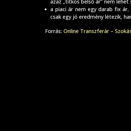
azaz „titkos belső ár” nem lehet 
a piaci ár nem egy darab fix á
csak egy jó eredmény létezik, h
Forrás:
Online Transzferár – Szokás