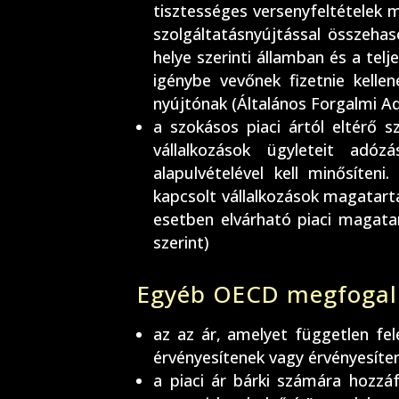
tisztességes versenyfeltételek 
szolgáltatásnyújtással összehas
helye szerinti államban és a tel
igénybe vevőnek fizetnie kelle
nyújtónak (Általános Forgalmi Ad
a szokásos piaci ártól eltérő s
vállalkozások ügyleteit adó
alapulvételével kell minősíten
kapcsolt vállalkozások magatart
esetben elvárható piaci magata
szerint)
Egyéb OECD megfogal
az az ár, amelyet független fe
érvényesítenek vagy érvényesíte
a piaci ár bárki számára hozzáf