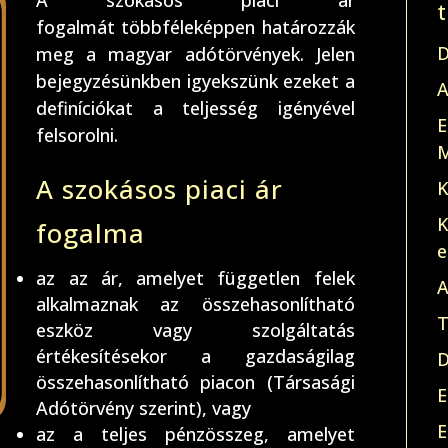
A szokásos piaci ár
fogalmát többféleképpen határozzák
D
meg a magyar adótörvények. Jelen
bejegyzésünkben igyekszünk ezeket a
A
definíciókat a teljesség igényével
E
felsorolni.
M
A szokásos piaci ár
K
K
fogalma
e
az az ár, amelyet független felek
A
alkalmaznak az összehasonlítható
T
eszköz vagy szolgáltatás
értékesítésekor a gazdaságilag
D
összehasonlítható piacon (Társasági
E
Adótörvény szerint), vagy
E
az a teljes pénzösszeg, amelyet