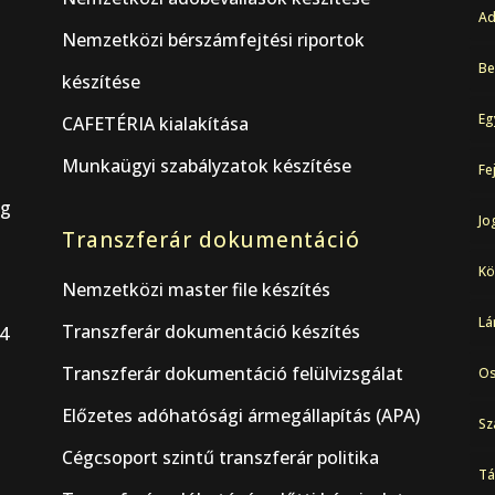
Ad
Nemzetközi bérszámfejtési riportok
Be
készítése
Eg
CAFETÉRIA kialakítása
Munkaügyi szabályzatok készítése
Fe
ág
Jo
Transzferár dokumentáció
Kö
Nemzetközi master file készítés
Lá
Transzferár dokumentáció készítés
44
Transzferár dokumentáció felülvizsgálat
Os
Előzetes adóhatósági ármegállapítás (APA)
Sz
Cégcsoport szintű transzferár politika
Tá