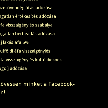
izetővendéglátás adózása
ngatlan értékesítés adózása
fa visszaigénylés szabályai
ngatlan bérbeadás adózása
j lakás áfa 5%
ülföldi áfa visszaigénylés
fa visszaigénylés külföldieknek
ogdíj adózása
Kövessen minket a Facebook-
on!