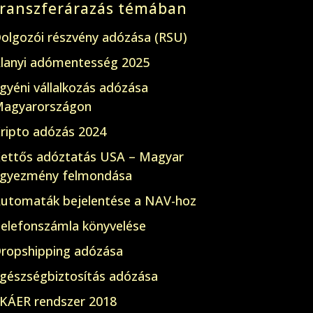
transzferárazás témában
olgozói részvény adózása (RSU)
lanyi adómentesség 2025
gyéni vállalkozás adózása
agyarországon
ripto adózás 2024
ettős adóztatás USA – Magyar
gyezmény felmondása
utomaták bejelentése a NAV-hoz
elefonszámla könyvelése
ropshipping adózása
gészségbiztosítás adózása
KÁER rendszer 2018