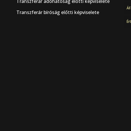
Transzferár adóhatóság előtti képviselete
ÁF
Transzferár bíróság előtti képviselete
Ér