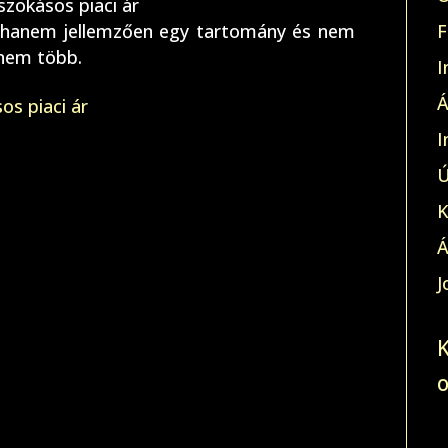
szokásos piaci ár
r, hanem jellemzően egy tartomány és nem
F
anem több.
I
Á
os piaci ár
I
Ú
K
Á
J