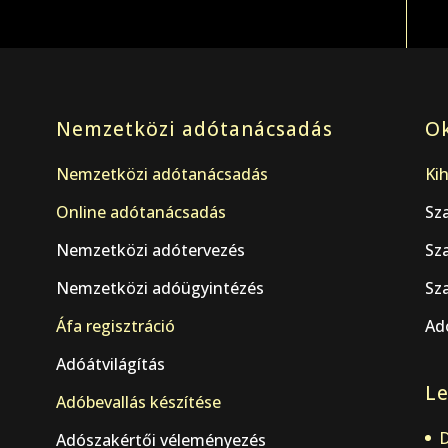
Nemzetközi adótanácsadás
Ok
Nemzetközi adótanácsadás
Kih
Online adótanácsadás
Sz
Nemzetközi adótervezés
Sz
Nemzetközi adóügyintézés
Sza
Áfa regisztráció
Adó
Adóátvilágítás
Le
.
Adóbevallás készítése
D
Adószakértői véleményezés