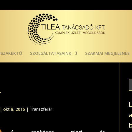
ÓSZAKÉRTŐ
SZOLGÁLTATÁSAINK
SZAKMAI MEGJELENÉS
r
|
okt 8, 2016
|
Transzferár