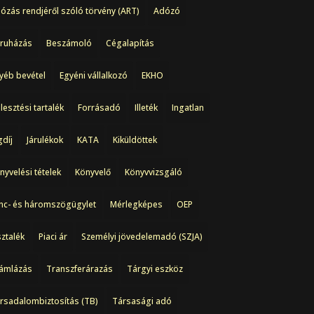
ózás rendjéről szóló törvény (ART)
Adózó
ruházás
Beszámoló
Cégalapítás
yéb bevétel
Egyéni vállalkozó
EKHO
jlesztési tartalék
Forrásadó
Illeték
Ingatlan
gdíj
Járulékok
KATA
Kiküldöttek
nyvelési tételek
Könyvelő
Könyvvizsgáló
nc- és háromszögügylet
Mérlegképes
OEP
ztalék
Piaci ár
Személyi jövedelemadó (SZJA)
ámlázás
Transzferárazás
Tárgyi eszköz
rsadalombiztosítás (TB)
Társasági adó