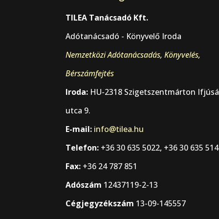
TILEA Tanácsadó Kft.
Adótanácsadó - Könyvelő Iroda
Nemzetközi Adótanácsadás
,
Könyvelés
,
Bérszámfejtés
Iroda:
HU-2318 Szigetszentmárton Ifjús
utca 9.
E-mail:
info@tilea.hu
Telefon:
+36 30 635 5022, +36 30 635 51
Fax:
+36 24 787 851
Adószám
12437119-2-13
Cégjegyzékszám
13-09-145557