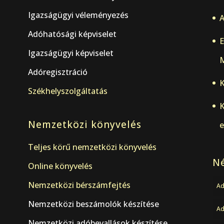
Igazságügyi véleményezés
A
Adóhatósági képviselet
E
Igazságügyi képviselet
M
Adóregisztráció
K
Székhelyszolgáltatás
K
Nemzetközi könyvelés
e
Teljes körű nemzetközi könyvelés
Né
Online könyvelés
Nemzetközi bérszámfejtés
Ad
Nemzetközi beszámolók készítése
A
Nemzetközi adóbevallások készítése