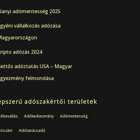
lanyi adómentesség 2025
gyéni vállalkozás adózása
agyarországon
ripto adózás 2024
ettős adóztatás USA – Magyar
gyezmény felmondása
pszerű adószakértői területek
óbevallás
Adókedvezmény
Adómentesség
dószám
Adótanácsadó