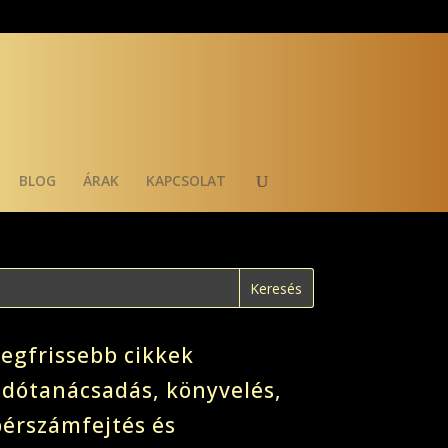
BLOG
ÁRAK
KAPCSOLAT
Legfrissebb cikkek
adótanácsadás, könyvelés,
bérszámfejtés és