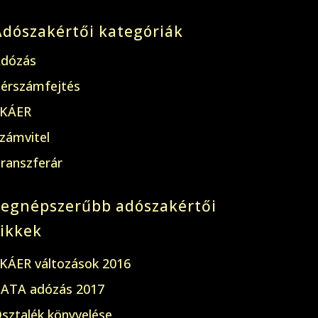
Adószakértői kategóriák
dózás
érszámfejtés
KÁER
zámvitel
ranszferár
Legnépszerűbb adószakértői
cikkek
KÁER változások 2016
ATA adózás 2017
sztalék könyvelése