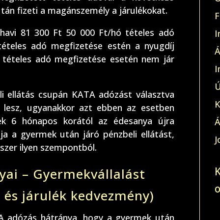
után fizeti a magánszemély a járulékokat.
F
 havi 81 300 Ft 50 000 Ft/hó tételes adó
I
tételes adó megfizetése estén a nyugdíj
Á
ó tételes adó megfizetése esetén nem jár
I
Ú
i ellátás csupán KATA adózást választva
K
s lesz, ugyanakkor azt ebben az esetben
ek 6 hónapos korától az édesanya újra
Á
a a gyermek után járó pénzbeli ellátást,
J
szer ilyen szempontból.
yai – Gyermekvállalást
- és járulék kedvezmény)
A adózás hátránya, hogy a gyermek után