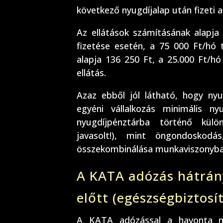
következő nyugdíjalap után fizeti 
Az ellátások számításának alapja
fizetése esetén, a 75 000 Ft/hó 
alapja 136 250 Ft, a 25.000 Ft/h
ellátás.
Azaz ebből jól látható, hogy ny
egyéni vállalkozás minimális n
nyugdíjpénztárba történő külö
javasolt!), mint öngondoskod
összekombinálása munkaviszonyban
A KATA adózás hátrán
előtt (egészségbiztosít
A KATA adózással a havonta me