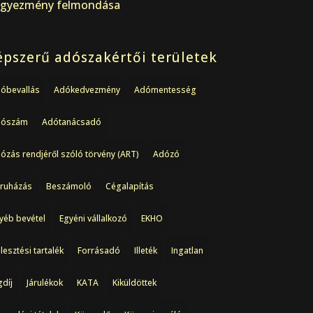
gyezmény felmondása
pszerű adószakértői területek
óbevallás
Adókedvezmény
Adómentesség
dószám
Adótanácsadó
ózás rendjéről szóló törvény (ART)
Adózó
ruházás
Beszámoló
Cégalapítás
yéb bevétel
Egyéni vállalkozó
EKHO
jlesztési tartalék
Forrásadó
Illeték
Ingatlan
gdíj
Járulékok
KATA
Kiküldöttek