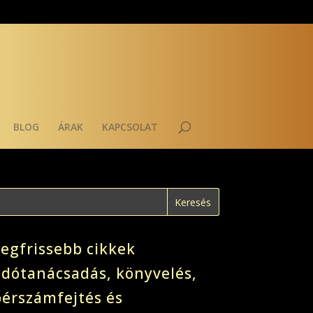
BLOG
ÁRAK
KAPCSOLAT
Legfrissebb cikkek
adótanácsadás, könyvelés,
bérszámfejtés és