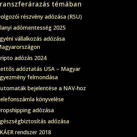
transzferárazás témában
olgozói részvény adózása (RSU)
lanyi adómentesség 2025
gyéni vállalkozás adózása
agyarországon
ripto adózás 2024
ettős adóztatás USA – Magyar
gyezmény felmondása
utomaták bejelentése a NAV-hoz
elefonszámla könyvelése
ropshipping adózása
gészségbiztosítás adózása
KÁER rendszer 2018