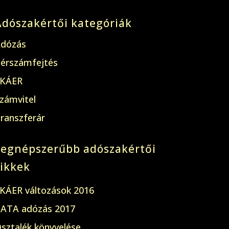
Adószakértői kategóriák
dózás
érszámfejtés
KÁER
zámvitel
ranszferár
Legnépszerűbb adószakértői
cikkek
KÁER változások 2016
ATA adózás 2017
sztalék könyvelése