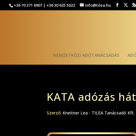
+36 70 371 6907 | +36 30 635 5022
info@tilea.hu
NEMZETKÖZI ADÓTANÁCSADÁS
AD
KATA adózás hát
Szerző:
Kneitner Lea - TILEA Tanácsadó Kft.