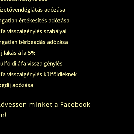
izetővendéglátás adózása
ngatlan értékesítés adózása
fa visszaigénylés szabályai
ngatlan bérbeadás adózása
j lakás áfa 5%
ülföldi áfa visszaigénylés
fa visszaigénylés külföldieknek
ogdíj adózása
Kövessen minket a Facebook-
on!