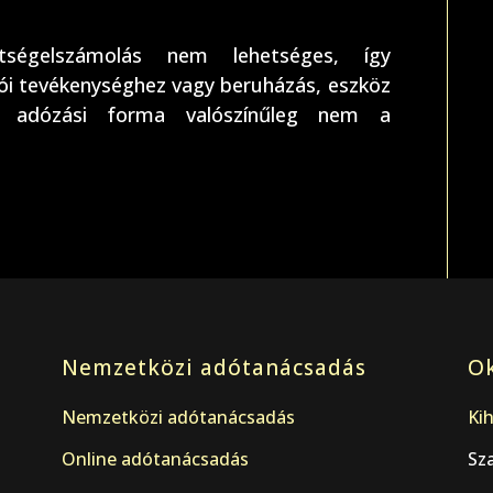
égelszámolás nem lehetséges, így
i tevékenységhez vagy beruházás, eszköz
z adózási forma valószínűleg nem a
Nemzetközi adótanácsadás
Ok
Nemzetközi adótanácsadás
Kih
Online adótanácsadás
Sz