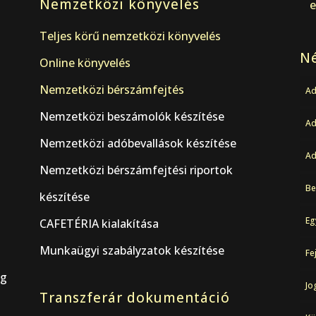
Nemzetközi könyvelés
e
Teljes körű nemzetközi könyvelés
Né
Online könyvelés
Nemzetközi bérszámfejtés
Ad
Nemzetközi beszámolók készítése
A
Nemzetközi adóbevallások készítése
Ad
Nemzetközi bérszámfejtési riportok
Be
készítése
Eg
CAFETÉRIA kialakítása
Munkaügyi szabályzatok készítése
Fe
ág
Jo
Transzferár dokumentáció