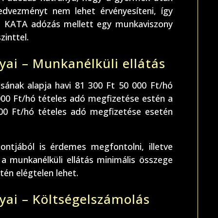
kedvezményt nem lehet érvényesíteni, így
 a KATA adózás mellett egy munkaviszony
inttel.
ai – Munkanélküli ellátás
sának alapja havi 81 300 Ft 50 000 Ft/hó
 000 Ft/hó tételes adó megfizetése estén a
000 Ft/hó tételes adó megfizetése esetén
ontjából is érdemes megfontolni, illetve
l a munkanélküli ellátás minimális összege
én elégtelen lehet.
yai – Költségelszámolás