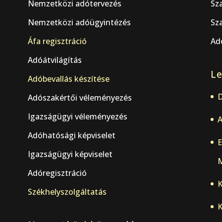
Nemzetközi adótervezés
Sz
Nemzetközi adóügyintézés
Sza
Áfa regisztráció
Adó
Adóátvilágítás
Le
.
Adóbevallás készítése
D
Adószakértői véleményezés
Igazságügyi véleményezés
A
Adóhatósági képviselet
E
Igazságügyi képviselet
M
Adóregisztráció
K
Székhelyszolgáltatás
K