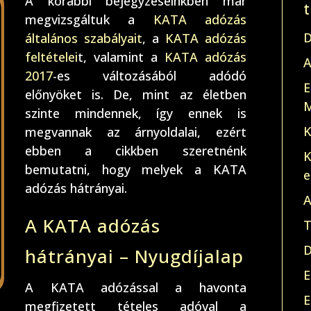
A korábbi bejegyzéseinkben már
megvizsgáltuk a
KATA adózás
D
általános szabályait
, a
KATA adózás
feltételei
t, valamint a
KATA adózás
A
2017
-es változásából adódó
E
előnyöket is. De, mint az életben
M
szinte mindennek, így ennek is
K
megvannak az árnyoldalai, ezért
ebben a cikkben szeretnénk
K
bemutatni, hogy melyek a KATA
e
adózás hátrányai.
A
A KATA adózás
T
D
hátrányai – Nyugdíjalap
E
A KATA adózással a havonta
E
megfizetett tételes adóval a