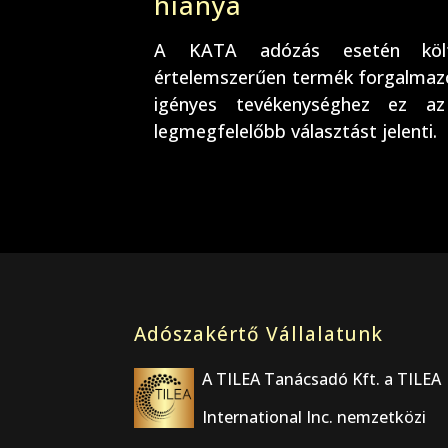
hiánya
A KATA adózás esetén költs
értelemszerűen termék forgalmazó
igényes tevékenységhez ez a
legmegfelelőbb választást jelenti.
Adószakértő Vállalatunk
A TILEA Tanácsadó Kft. a TILEA
International Inc. nemzetközi