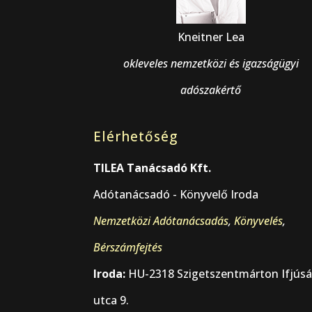
Kneitner Lea
okleveles nemzetközi és igazságügyi
adószakértő
Elérhetőség
TILEA Tanácsadó Kft.
Adótanácsadó - Könyvelő Iroda
Nemzetközi Adótanácsadás
,
Könyvelés
,
Bérszámfejtés
Iroda:
HU-2318 Szigetszentmárton Ifjús
utca 9.