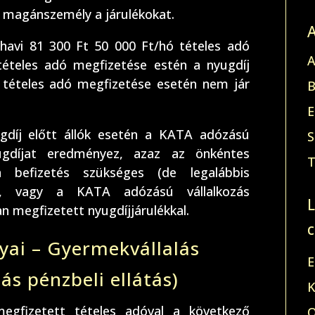
a magánszemély a járulékokat.
 havi 81 300 Ft 50 000 Ft/hó tételes adó
A
tételes adó megfizetése estén a nyugdíj
ó tételes adó megfizetése esetén nem jár
B
E
ugdíj előtt állók esetén a KATA adózású
S
yugdíjat eredményez, azaz az önkéntes
T
n befizetés szükséges (de legalábbis
ás, vagy a KATA adózású vállalkozás
 megfizetett nyugdíjjárulékkal.
yai – Gyermekvállalás
E
ás pénzbeli ellátás)
K
gfizetett tételes adóval a következő
O