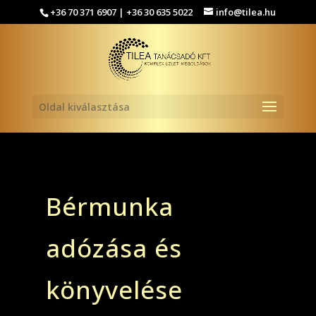
+36 70 371 6907 | +36 30 635 5022
info@tilea.hu
Oldal kiválasztása
Bérmunka
adózása és
könyvelése