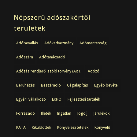
Népszerű adószakértői
területek
Adóbevallás
Adókedvezmény
Adómentesség
Adószám
Adótanácsadó
Adózás rendjéről szóló törvény (ART)
Adózó
Beruházás
Beszámoló
Cégalapítás
Egyéb bevétel
Egyéni vállalkozó
EKHO
Fejlesztési tartalék
Forrásadó
Illeték
Ingatlan
Jogdíj
Járulékok
KATA
Kiküldöttek
Könyvelési tételek
Könyvelő