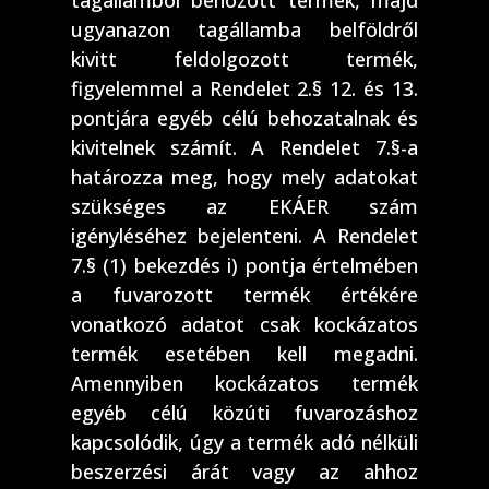
tagállamból behozott termék, majd
ugyanazon tagállamba belföldről
kivitt feldolgozott termék,
figyelemmel a Rendelet 2.§ 12. és 13.
pontjára egyéb célú behozatalnak és
kivitelnek számít. A Rendelet 7.§-a
határozza meg, hogy mely adatokat
szükséges az EKÁER szám
igényléséhez bejelenteni. A Rendelet
7.§ (1) bekezdés i) pontja értelmében
a fuvarozott termék értékére
vonatkozó adatot csak kockázatos
termék esetében kell megadni.
Amennyiben kockázatos termék
egyéb célú közúti fuvarozáshoz
kapcsolódik, úgy a termék adó nélküli
beszerzési árát vagy az ahhoz