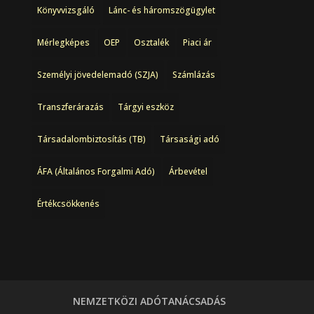
Könyvvizsgáló
Lánc- és háromszögügylet
Mérlegképes
OEP
Osztalék
Piaci ár
Személyi jövedelemadó (SZJA)
Számlázás
Transzferárazás
Tárgyi eszköz
Társadalombiztosítás (TB)
Társasági adó
ÁFA (Általános Forgalmi Adó)
Árbevétel
Értékcsökkenés
NEMZETKÖZI ADÓTANÁCSADÁS