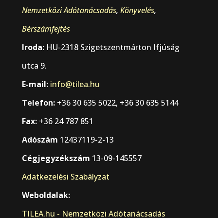
Nemzetközi Adótanácsadás
,
Könyvelés
,
Bérszámfejtés
Iroda:
HU-2318 Szigetszentmárton Ifjúság
utca 9.
E-mail:
info@tilea.hu
Telefon:
+36 30 635 5022, +36 30 635 5144
Fax:
+36 24 787 851
Adószám
12437119-2-13
Cégjegyzékszám
13-09-145557
Adatkezelési Szabályzat
Weboldalak:
TILEA.hu - Nemzetközi Adótanácsadás