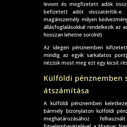
levont és megfizetett adók össze
befizetett adót visszatérítik-e
magánszemély milyen kedvezmények
állásfoglalásokkal rendelkezik az
hosszan lehetne sorolni!)
Az idegen pénznemben kifizetett
mindig az egyik sarkalatos pontj
nézzük most meg ezt egy kicsit ré
Külföldi pénznemben 
átszámítása
A külföldi pénznemben keletkezet
bármely bizonylaton külföldi p
meghatározásához felhaszn
figyelembevételével a Magyar Nem