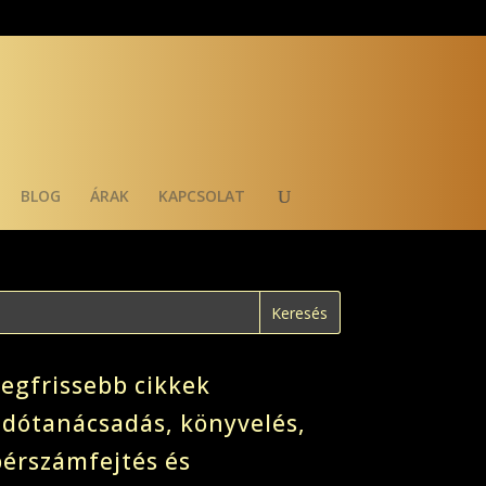
BLOG
ÁRAK
KAPCSOLAT
Legfrissebb cikkek
adótanácsadás, könyvelés,
bérszámfejtés és