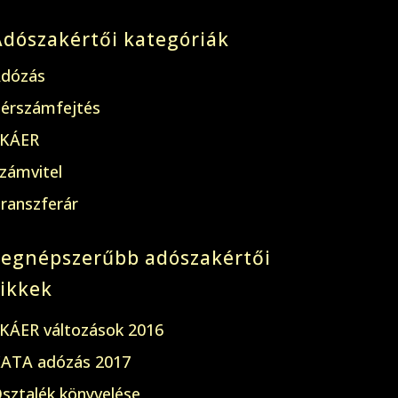
Adószakértői kategóriák
dózás
érszámfejtés
KÁER
zámvitel
ranszferár
Legnépszerűbb adószakértői
cikkek
KÁER változások 2016
ATA adózás 2017
sztalék könyvelése