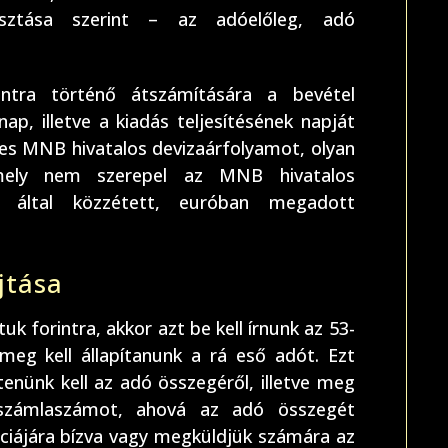
ztása szerint – az adóelőleg, adó
rintra történő átszámítására a bevétel
, illetve a kiadás teljesítésének napját
es MNB hivatalos devizaárfolyamot, olyan
mely nem szerepel az MNB hivatalos
B által közzétett, euróban megadott
jtása
k forintra, akkor azt be kell írnunk az 53-
meg kell állapítanunk a rá eső adót. Ezt
nünk kell az adó összegéről, illetve meg
 számlaszámot, ahová az adó összegét
renciájára bízva vagy megküldjük számára az