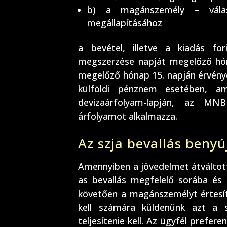
b) a magánszemély – válas
megállapításához
a bevétel, illetve a kiadás fo
megszerzése napját megelőző hónap
megelőző hónap 15. napján érvény
külföldi pénznem esetében, a
devizaárfolyam-lapján, az MN
árfolyamot alkalmazza.
Az szja bevallás benyú
Amennyiben a jövedelmet átváltottu
as bevallás megfelelő sorába és 
követően a magánszemélyt értesíte
kell számára küldenünk azt a
teljesítenie kell. Az ügyfél prefe