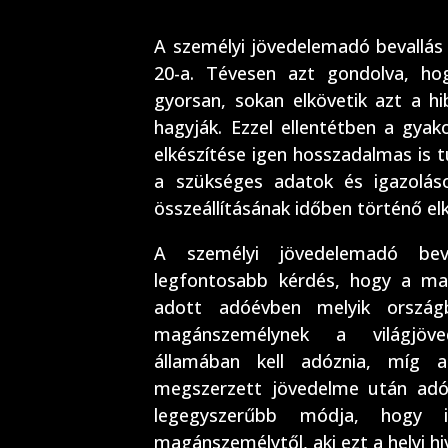
A személyi jövedelemadó bevallás
20-a. Tévesen azt gondolva, ho
gyorsan, sokan elkövetik azt a hi
hagyják. Ezzel ellentétben a gyak
elkészítése igen hosszadalmas is tu
a szükséges adatok és igazoláso
összeállításának időben történő el
A személyi jövedelemadó beva
legfontosabb kérdés, hogy a ma
adott adóévben melyik ország
magánszemélynek a világjöv
államában kell adóznia, míg 
megszerzett jövedelme után adóz
legegyszerűbb módja, hogy i
magánszemélytől, aki ezt a helyi hi