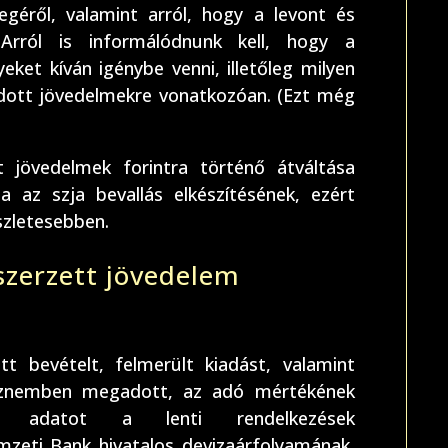
géről, valamint arról, hogy a levont és
. Arról is informálódnunk kell, hogy a
et kíván igénybe venni, illetőleg milyen
 adott jövedelmekre vonatkozóan. (Ezt még
 jövedelmek forintra történő átváltása
a az szja bevallás elkészítésének, ezért
szletesebben.
szerzett jövedelem
t bevételt, felmerült kiadást, valamint
énznemben megadott, az adó mértékének
ált adatot a lenti rendelkezések
zeti Bank hivatalos devizaárfolyamának,