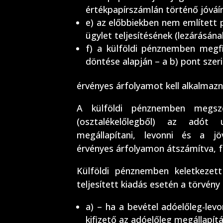
értékpapírszámlán történő jóváí
e) az előbbiekben nem említett 
ügylet teljesítésének (lezárásán
f) a külföldi pénznemben meg
döntése alapján – a b) pont szer
érvényes árfolyamot kell alkalmazn
A külföldi pénznemben megsze
(osztalékelőlegből) az adót 
megállapítani, levonni és a j
érvényes árfolyamon átszámítva, fo
Külföldi pénznemben keletkezett
teljesített kiadás esetén a törvény
a) – ha a bevétel adóelőleg-levo
kifizető az adóelőleg megállapít