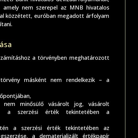
n, amely nem szerepel az MNB hivatalos
tal közzétett, euróban megadott árfolyam
ítani.
ása
tszámításhoz a törvényben meghatározott
törvény másként nem rendelkezik – a
időpontjában,
k nem minősülő vásárolt jog, vásárolt
én a szerzési érték tekintetében a
etén a szerzési érték tekintetében az
gszerzése, a dematerializált értékpapír