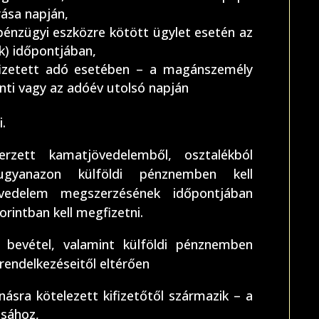
rása napján,
pénzügyi eszközre kötött ügylet esetén az
ak) időpontjában,
fizetett adó esetében – a magánszemély
inti vagy az adóév utolsó napján
i.
rzett kamatjövedelemből, osztalékból
ugyanazon külföldi pénznemben kell
övedelem megszerzésének időpontjában
rintban kell megfizetni.
 bevétel, valamint külföldi pénznemben
 rendelkezéseitől eltérően
násra kötelezett kifizetőtől származik – a
ásához,