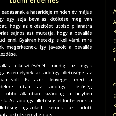
tudni érdemes
 leadásának a határideje minden év május
gy egy szja bevallás kitöltése meg van
A
bát, hogy az elkészítést utolsó pillanatra
B
orlat sajnos azt mutatja, hogy a bevallás
d lenni. Gyakran hetekig is kell várni, mire
E
k megérkeznek, így javasolt a bevallás
S
kezdése.
T
llás elkészítésénél mindig az egyik
gánszemélynek az adóügyi illetősége az
ban volt. Ez azért lényeges, mert a
edelme után az adóügyi illetőség
a többi államban kizárólag a helyben
E
ik. Az adóügyi illetőség eldöntésének a
K
lletőség igazolást kérünk az adott
vataloktól szerezheti be.
O