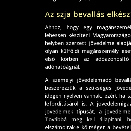
Az szja bevallás elkés
Ahhoz, hogy egy magánszemély
lehessen készíteni Magyarországon
helyben szerzett jövedelme alapjá
olyan külföldi magánszemély ese
első körben az adóazonosító 
adóhatóágnál.
A személyi jövedelemadó bevall
beszerezzük a szükséges jövede
idegen nyelven vannak, ezért ha 
lefordításáról is. A jövedelemig
jövedelmek típusát, a jövedelme
Továbbá meg kell állapítani, 
elszámoltak-e költséget a bevétel