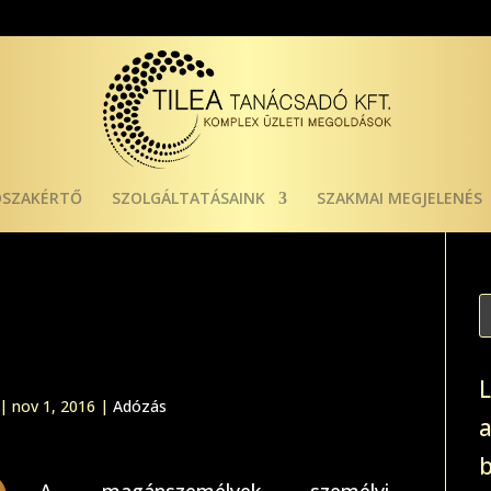
ÓSZAKÉRTŐ
SZOLGÁLTATÁSAINK
SZAKMAI MEGJELENÉS
|
nov 1, 2016
|
Adózás