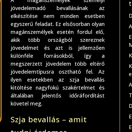
A magánszemélyek személyi
jövedelemadó bevallásának az
D
elkészítése nem minden esetben
egyszerű feladat. Ez elsősorban olyan
A
magánszemélyek esetén fordul elő,
E
akik több országból szereznek
M
jövedelmet és azt is jellemzően
K
különféle forrásokból, így a
megszerzett jövedelem több eltérő
K
jövedelemtípusra osztható fel. Az
e
ilyen esetekben az szja bevallás
A
kitöltése nagyfokú szakértelmet és
T
általában jelentős időráfordítást
követel meg.
D
E
Szja bevallás – amit
E