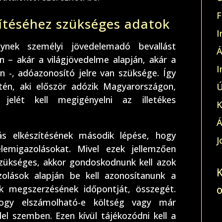
F
zítéséhez szükséges adatok
I
nek személyi jövedelemadó bevallást
Á
 – akár a világjövedelme alapján, akár a
I
n -, adóazonosító jelre van szüksége. Így
tén, aki először adózik Magyarországon,
Ú
jelét kell megigényelni az illetékes
K
Á
ás elkészítésének második lépése, hogy
J
lemigazolásokat. Mivel ezek jellemzően
szükséges, akkor gondoskodnunk kell azok
azolások alapján be kell azonosítanunk a
k megszerzésének időpontját, összegét.
hogy elszámolható-e költség vagy már
lel szemben. Ezen kívül tájékozódni kell a