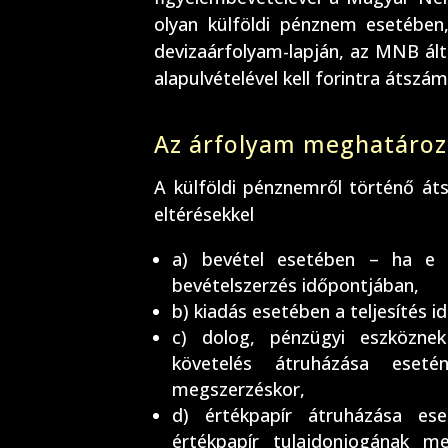
olyan külföldi pénznem esetébe
devizaárfolyam-lapján, az MNB ál
alapulvételével kell forintra átszám
Az árfolyam meghatároz
A külföldi pénznemről történő á
eltérésekkel
a) bevétel esetében – ha e 
bevételszerzés időpontjában,
b) kiadás esetében a teljesítés 
c) dolog, pénzügyi eszközne
követelés átruházása eset
megszerzéskor,
d) értékpapír átruházása es
értékpapír tulajdonjogának me