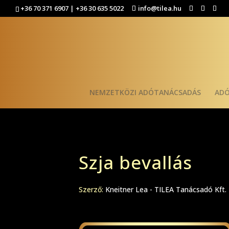
+36 70 371 6907 | +36 30 635 5022
info@tilea.hu
NEMZETKÖZI ADÓTANÁCSADÁS
AD
Szja bevallás
Szerző:
Kneitner Lea - TILEA Tanácsadó Kft.