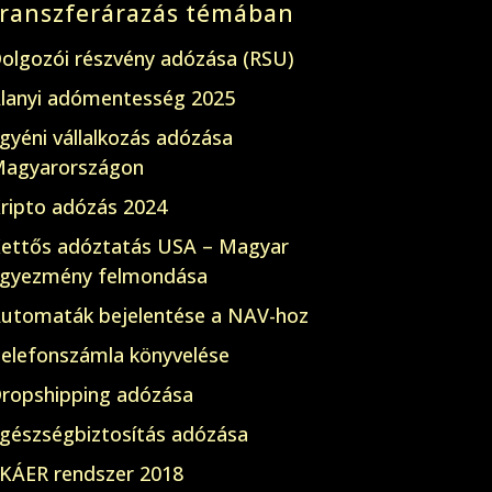
transzferárazás témában
olgozói részvény adózása (RSU)
lanyi adómentesség 2025
gyéni vállalkozás adózása
agyarországon
ripto adózás 2024
ettős adóztatás USA – Magyar
gyezmény felmondása
utomaták bejelentése a NAV-hoz
elefonszámla könyvelése
ropshipping adózása
gészségbiztosítás adózása
KÁER rendszer 2018