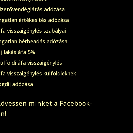
izetővendéglátás adózása
ngatlan értékesítés adózása
fa visszaigénylés szabályai
ngatlan bérbeadás adózása
j lakás áfa 5%
ülföldi áfa visszaigénylés
fa visszaigénylés külföldieknek
ogdíj adózása
Kövessen minket a Facebook-
on!