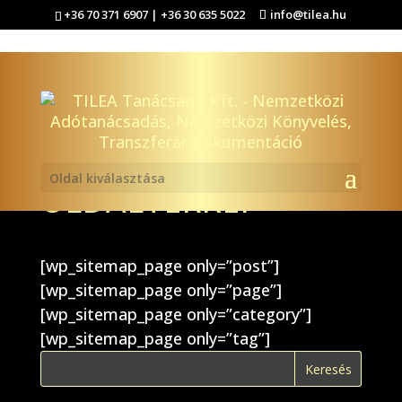
+36 70 371 6907 | +36 30 635 5022
info@tilea.hu
Oldal kiválasztása
OLDALTÉRKÉP
[wp_sitemap_page only=”post”]
[wp_sitemap_page only=”page”]
[wp_sitemap_page only=”category”]
[wp_sitemap_page only=”tag”]