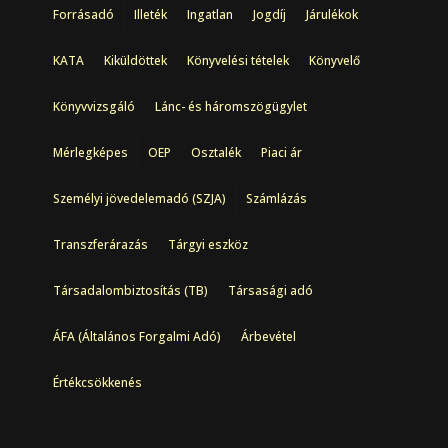
Forrásadó
Illeték
Ingatlan
Jogdíj
Járulékok
KATA
Kiküldöttek
Könyvelési tételek
Könyvelő
Könyvvizsgáló
Lánc- és háromszögügylet
Mérlegképes
OEP
Osztalék
Piaci ár
Személyi jövedelemadó (SZJA)
Számlázás
Transzferárazás
Tárgyi eszköz
Társadalombiztosítás (TB)
Társasági adó
ÁFA (Általános Forgalmi Adó)
Árbevétel
Értékcsökkenés