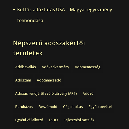
Kettős adóztatás USA – Magyar egyezmény
felmondása
Népszerű adószakértői
területek
Adóbevallás
Adókedvezmény
Adómentesség
Adószám
Adótanácsadó
Adózás rendjéről szóló törvény (ART)
Adózó
Beruházás
Beszámoló
Cégalapítás
Egyéb bevétel
Egyéni vállalkozó
EKHO
Fejlesztési tartalék