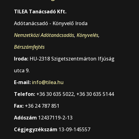
TILEA Tanácsadó Kft.
Adótanácsadó - Könyvelő Iroda
Nemzetközi Adótanácsadás
,
Könyvelés
,
Bérszámfejtés
Iroda:
HU-2318 Szigetszentmárton Ifjúság
utca 9.
E-mail:
info@tilea.hu
Telefon:
+36 30 635 5022, +36 30 635 5144
Fax:
+36 24 787 851
Adószám
12437119-2-13
Cégjegyzékszám
13-09-145557