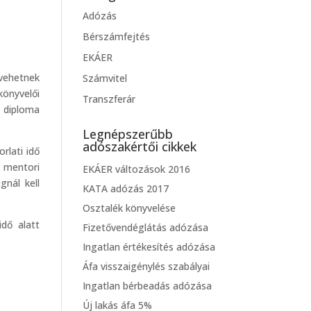
Adózás
Bérszámfejtés
EKÁER
 vehetnek
Számvitel
könyvelői
Transzferár
a diploma
Legnépszerűbb
adószakértői cikkek
rlati idő
 mentori
EKÁER változások 2016
nál kell
KATA adózás 2017
Osztalék könyvelése
idő alatt
Fizetővendéglátás adózása
Ingatlan értékesítés adózása
Áfa visszaigénylés szabályai
Ingatlan bérbeadás adózása
Új lakás áfa 5%