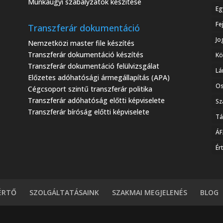
Munkaügyi szabályzatok készítése
Eg
Fe
Transzferár dokumentáció
Jo
Nemzetközi master file készítés
Transzferár dokumentáció készítés
Kö
Transzferár dokumentáció felülvizsgálat
Lá
Előzetes adóhatósági ármegállapítás (APA)
Os
Cégcsoport szintű transzferár politika
Transzferár adóhatóság előtti képviselete
Sz
Transzferár bíróság előtti képviselete
Tá
ÁF
Ér
ÉRTŐ
SZOLGÁLTATÁSAINK
SZAKMAI MEGJELENÉS
BLOG