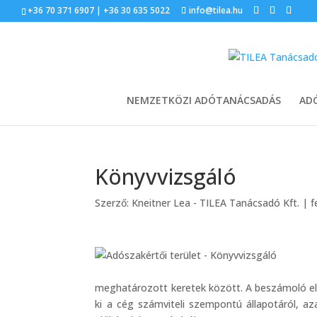
+36 70 371 6907 | +36 30 635 5022
info@tilea.hu
NEMZETKÖZI ADÓTANÁCSADÁS
AD
Könyvvizsgáló
Szerző:
Kneitner Lea - TILEA Tanácsadó Kft.
|
f
meghatározott keretek között. A beszámoló ell
ki a cég számviteli szempontú állapotáról, az