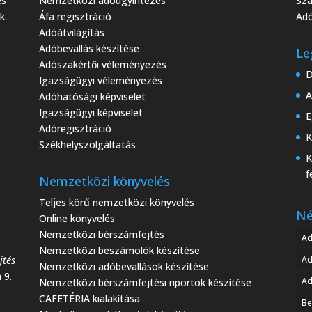
es
Nemzetközi adóügyintézés
Sza
k.
Áfa regisztráció
Adó
Adóátvilágítás
Adóbevallás készítése
Le
Adószakértői véleményezés
D
Igazságügyi véleményezés
A
Adóhatósági képviselet
Igazságügyi képviselet
E
Adóregisztráció
K
Székhelyszolgáltatás
K
f
Nemzetközi könyvelés
Teljes körű nemzetközi könyvelés
Né
Online könyvelés
Nemzetközi bérszámfejtés
Ad
Nemzetközi beszámolók készítése
jtés
A
Nemzetközi adóbevallások készítése
 9.
Ad
Nemzetközi bérszámfejtési riportok készítése
CAFETÉRIA kialakítása
Be