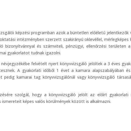
vvizsgálói képzési programban azok a büntetlen előéletű jelentkezők
sőoktatási intézményben szerzett szakirányú oklevéllel, mérlegképes 
 bizonyítvánnyal és számviteli, pénzügyi, ellenőrzési területen 
ai gyakorlatot tudnak igazolni.
évjegyzékébe felvételt nyert könyvvizsgáló jelöltek a 3 éves gyako
tesznek. A gyakorlati időből 1 évet a kamara alapszabályában és
pedig kamarai tag könyvvizsgálónál vagy könyvvizsgáló társaság
sére szolgál, hogy a könyvvizsgáló jelölt az előírt gyakorlati 
 ismereteit képes valós körülmények között is alkalmazni.