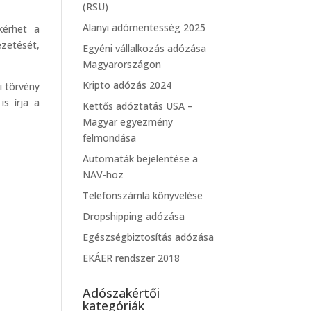
(RSU)
Alanyi adómentesség 2025
kérhet a
ezetését,
Egyéni vállalkozás adózása
Magyarországon
Kripto adózás 2024
i törvény
s írja a
Kettős adóztatás USA –
Magyar egyezmény
felmondása
Automaták bejelentése a
NAV-hoz
Telefonszámla könyvelése
Dropshipping adózása
Egészségbiztosítás adózása
EKÁER rendszer 2018
Adószakértői
kategóriák