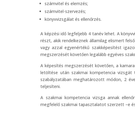
számvitel és elemzés;
számvitel-szervezés;
könyvvizsgálat és ellenőrzés.
A képzési idő legfeljebb 4 tanév lehet. A köny
részt, akik rendelkeznek államilag elismert fel
vagy azzal egyenértékű szakképesítést igazoló
megszerzését követően legalább egyéves szakm
A képesítés megszerzését követően, a kamara n
letöltése után szakmai kompetencia vizsgát 
szabályzatában meghatározott módon, 2 évet 
teljesíteni.
A szakmai kompetencia vizsga annak ellenőrzé
megfelelő szakmai tapasztalatot szerzett –e és