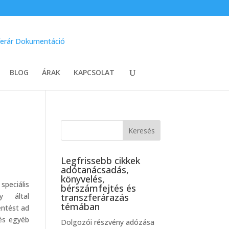
BLOG
ÁRAK
KAPCSOLAT
Legfrissebb cikkek
adótanácsadás,
könyvelés,
peciális
bérszámfejtés és
y által
transzferárazás
témában
entést ad
 és egyéb
Dolgozói részvény adózása