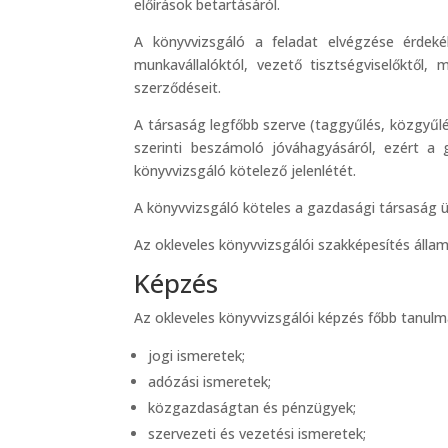
előírások betartásáról.
A könyvvizsgáló a feladat elvégzése érdekéb
munkavállalóktól, vezető tisztségviselőktől,
szerződéseit.
A társaság legfőbb szerve (taggyűlés, közgyűl
szerinti beszámoló jóváhagyásáról, ezért a g
könyvvizsgáló kötelező jelenlétét.
A könyvvizsgáló köteles a gazdasági társaság üg
Az okleveles könyvvizsgálói szakképesítés állami
Képzés
Az okleveles könyvvizsgálói képzés főbb tanulmá
jogi ismeretek;
adózási ismeretek;
közgazdaságtan és pénzügyek;
szervezeti és vezetési ismeretek;