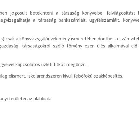
en jogosult betekinteni a társaság könyveibe, felvilágosítást 
 megvizsgálhatja a társaság bankszámláit, ügyfélszámláit, könyvv
és) csak a könyvvizsgálói vélemény ismeretében dönthet a számvitel
azdasági társaságokról szóló törvény ezen ülés alkalmával elő i
yeivel kapcsolatos üzleti titkot megőrizni.
lag elismert, iskolarendszeren kívüli felsőfokú szakképesítés.
nyi területei az alábbiak: