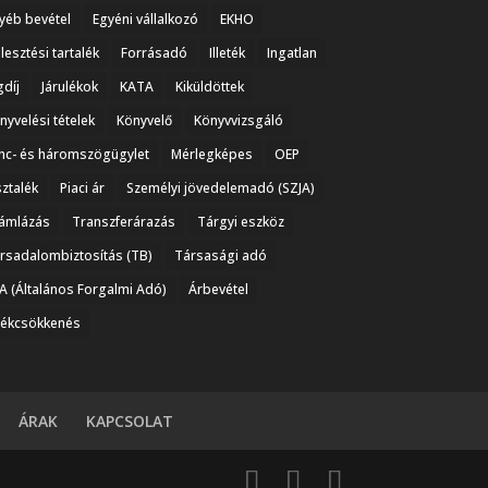
yéb bevétel
Egyéni vállalkozó
EKHO
jlesztési tartalék
Forrásadó
Illeték
Ingatlan
gdíj
Járulékok
KATA
Kiküldöttek
nyvelési tételek
Könyvelő
Könyvvizsgáló
nc- és háromszögügylet
Mérlegképes
OEP
ztalék
Piaci ár
Személyi jövedelemadó (SZJA)
ámlázás
Transzferárazás
Tárgyi eszköz
rsadalombiztosítás (TB)
Társasági adó
A (Általános Forgalmi Adó)
Árbevétel
tékcsökkenés
ÁRAK
KAPCSOLAT