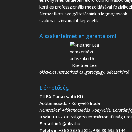
és könyvelés területein előforduló kihívások telj
körű és professzionális megoldásával foglalkozi
Nemzetközi szolgáltatásaink a legmagasabb
szakmai színvonalat képviselik.
A szakértelmet én garantálom!
Kneitner Lea
okleveles nemzetközi és igazságügyi adószakértő
Elérhetőség
TILEA Tanácsadó Kft.
Adótanácsadó - Könyvelő Iroda
Nemzetközi Adótanácsadás
,
Könyvelés
,
Bérszámfe
Iroda:
HU-2318 Szigetszentmárton Ifjúság utca
E-mail:
info@tilea.hu
Telefon:
+36 30 635 5022, +36 30 635 5144