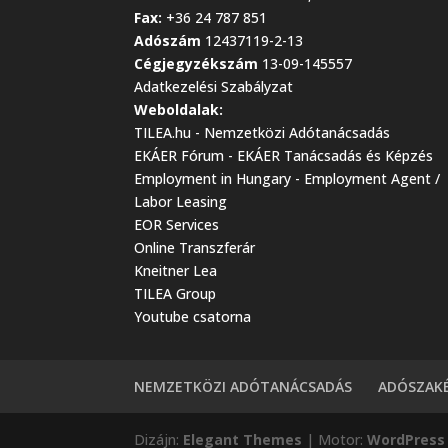
Fax:
+36 24 787 851
Adószám
12437119-2-13
Cégjegyzékszám
13-09-145557
Adatkezelési Szabályzat
Weboldalak:
TILEA.hu - Nemzetközi Adótanácsadás
EKÁER Fórum - EKÁER Tanácsadás és Képzés
Employment in Hungary - Employment Agent /
Labor Leasing
EOR Services
Online Transzferár
Kneitner Lea
TILEA Group
Youtube csatorna
NEMZETKÖZI ADÓTANÁCSADÁS
ADÓSZAK
Dizájn:
Elegant Themes
| Motor:
WordPress