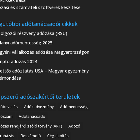
kcikkek írása
zási és számviteli szoftverek készítése
gutóbbi adótanácsadói cikkek
olgozói részvény adózása (RSU)
lanyi adómentesség 2025
gyéni vállalkozás adózása Magyarországon
ripto adózás 2024
ettős adóztatás USA – Magyar egyezmény
elmondása
pszerű adószakértői területek
óbevallás
Adókedvezmény
Adómentesség
dószám
Adótanácsadó
ózás rendjéről szóló törvény (ART)
Adózó
ruházás
Beszámoló
Cégalapítás