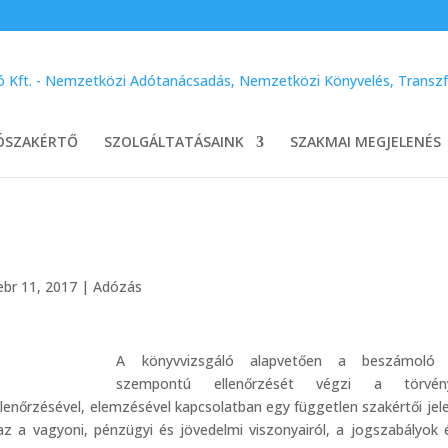
ÓSZAKÉRTŐ
SZOLGÁLTATÁSAINK
SZAKMAI MEGJELENÉS
ebr 11, 2017
|
Adózás
A könyvvizsgáló alapvetően a beszámoló s
szempontú ellenőrzését végzi a törvén
enőrzésével, elemzésével kapcsolatban egy független szakértői jel
az a vagyoni, pénzügyi és jövedelmi viszonyairól, a jogszabályok