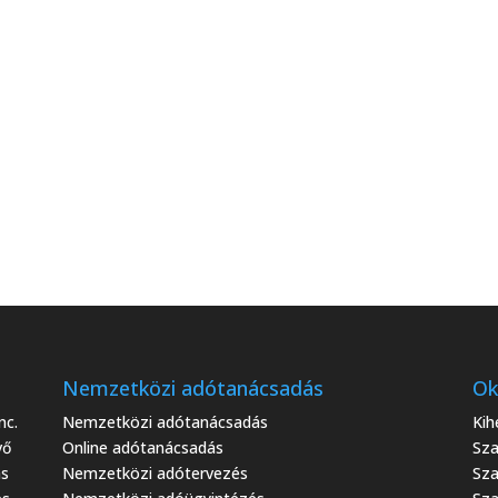
Nemzetközi adótanácsadás
Ok
nc.
Nemzetközi adótanácsadás
Kih
vő
Online adótanácsadás
Sza
ás
Nemzetközi adótervezés
Sza