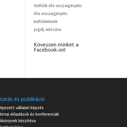
Külföldi áfa visszaigénylés
Áfa visszaigénylés
külföldieknek
Jogdíj adózása
Kövessen minket a
Facebook-on!
tatás és publikáció
elyezett vállalati képzés
kmai előadások és konferenciák
kkönyvek készítése