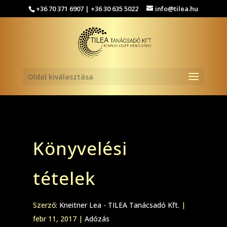
+36 70 371 6907 | +36 30 635 5022
info@tilea.hu
Oldal kiválasztása
Könyvelési
tételek
Szerző:
Kneitner Lea - TILEA Tanácsadó Kft.
|
febr 11, 2017
|
Adózás