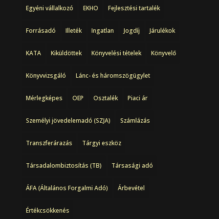
Egyéni vállalkozó
EKHO
Fejlesztési tartalék
Forrásadó
Illeték
Ingatlan
Jogdíj
Járulékok
KATA
Kiküldöttek
Könyvelési tételek
Könyvelő
Könyvvizsgáló
Lánc- és háromszögügylet
Mérlegképes
OEP
Osztalék
Piaci ár
Személyi jövedelemadó (SZJA)
Számlázás
Transzferárazás
Tárgyi eszköz
Társadalombiztosítás (TB)
Társasági adó
ÁFA (Általános Forgalmi Adó)
Árbevétel
Értékcsökkenés