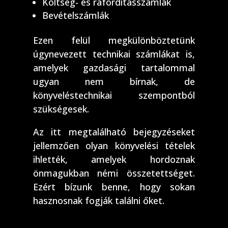
Költség- és ráfordításszámlák
Bevételszámlák
Ezen felül megkülönböztetünk
úgynevezett technikai számlákat is,
amelyek gazdasági tartalommal
ugyan nem bírnak, de
könyveléstechnikai szempontból
szükségesek.
Az itt megtalálható bejegyzéseket
jellemzően olyan könyvelési tételek
ihlették, amelyek hordoznak
önmagukban némi összetettséget.
Ezért bízunk benne, hogy sokan
hasznosnak fogják találni őket.