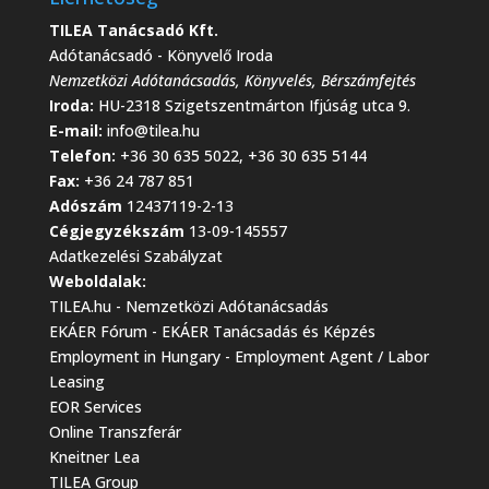
TILEA Tanácsadó Kft.
Adótanácsadó - Könyvelő Iroda
Nemzetközi Adótanácsadás
,
Könyvelés
,
Bérszámfejtés
Iroda:
HU-2318 Szigetszentmárton Ifjúság utca 9.
E-mail:
info@tilea.hu
Telefon:
+36 30 635 5022, +36 30 635 5144
Fax:
+36 24 787 851
Adószám
12437119-2-13
Cégjegyzékszám
13-09-145557
Adatkezelési Szabályzat
Weboldalak:
TILEA.hu - Nemzetközi Adótanácsadás
EKÁER Fórum - EKÁER Tanácsadás és Képzés
Employment in Hungary - Employment Agent / Labor
Leasing
EOR Services
Online Transzferár
Kneitner Lea
TILEA Group