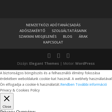
NEMZETKÖZI ADÓTANÁCSADÁS
ADÓSZAKÉRTŐ
SZOLGÁLTATÁSAINK
SZAKMAI MEGJELENÉS
BLOG
ÁRAK
KAPCSOLAT
Dizájn:
Elegant Themes
| Motor:
WordPress
A biztonságos böngészés és a felhasználói élmény fokozása
érdekében weboldalunk cookie-kat használ. A webhely használatával
Ön elfogadja a cookie-k használatát.
Rendben
További információ
Privacy & Cookies Policy
Close
Privacy Overview