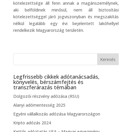
kötelezettsége áll fenn annak a magánszemélynek,
aki belföldinek minősül, nem áll biztosítási
kötelezettséggel járó jogviszonyban és megszakítás
nélkül legalább egy évi bejelentett lakóhellyel
rendelkezik Magyarország területén.
Legfrissebb cikkek adótanácsadás,
könyvelés, bérszámfejtés és
transzferárazás témában
Dolgozói részvény adózása (RSU)
Alanyi adómentesség 2025
Egyéni vállalkozás adózása Magyarországon
Kripto adózás 2024
Kettős adóztatás USA – Magyar egyezmény