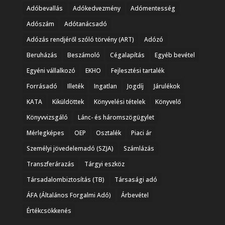
Adóbevallás
Adókedvezmény
Adómentesség
Adószám
Adótanácsadó
Adózás rendjéről szóló törvény (ART)
Adózó
Beruházás
Beszámoló
Cégalapítás
Egyéb bevétel
Egyéni vállalkozó
EKHO
Fejlesztési tartalék
Forrásadó
Illeték
Ingatlan
Jogdíj
Járulékok
KATA
Kiküldöttek
Könyvelési tételek
Könyvelő
Könyvvizsgáló
Lánc- és háromszögügylet
Mérlegképes
OEP
Osztalék
Piaci ár
Személyi jövedelemadó (SZJA)
Számlázás
Transzferárazás
Tárgyi eszköz
Társadalombiztosítás (TB)
Társasági adó
ÁFA (Általános Forgalmi Adó)
Árbevétel
Értékcsökkenés