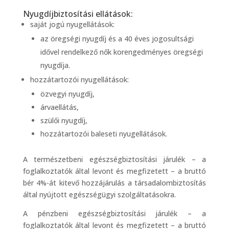
Nyugdíjbiztosítási ellátások:
saját jogú nyugellátások:
az öregségi nyugdíj és a 40 éves jogosultsági
idővel rendelkező nők korengedményes öregségi
nyugdíja.
hozzátartozói nyugellátások:
özvegyi nyugdíj,
árvaellátás,
szülői nyugdíj,
hozzátartozói baleseti nyugellátások.
A természetbeni egészségbiztosítási járulék – a
foglalkoztatók által levont és megfizetett – a bruttó
bér 4%-át kitevő hozzájárulás a társadalombiztosítás
által nyújtott egészségügyi szolgáltatásokra.
A pénzbeni egészségbiztosítási járulék – a
foglalkoztatók által levont és megfizetett – a bruttó