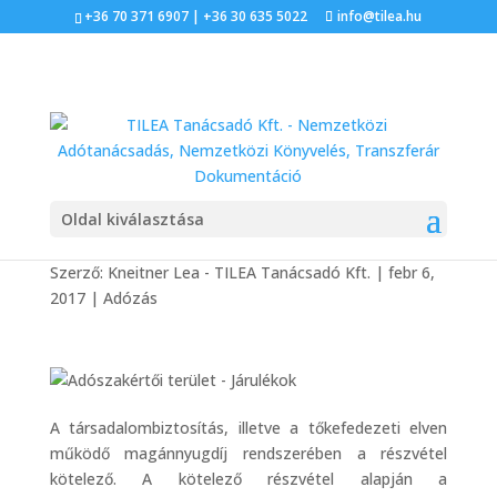
+36 70 371 6907 | +36 30 635 5022
info@tilea.hu
Járulékok
Oldal kiválasztása
Szerző:
Kneitner Lea - TILEA Tanácsadó Kft.
|
febr 6,
2017
|
Adózás
A társadalombiztosítás, illetve a tőkefedezeti elven
működő magánnyugdíj rendszerében a részvétel
kötelező. A kötelező részvétel alapján a