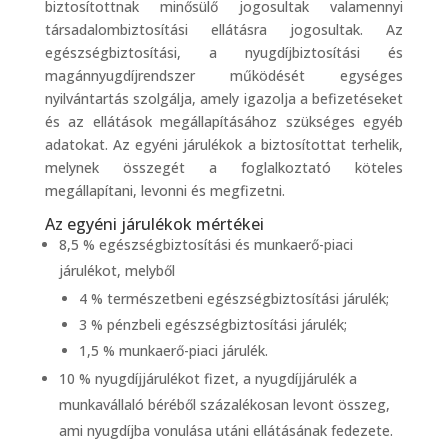
biztosítottnak minősülő jogosultak valamennyi
társadalombiztosítási ellátásra jogosultak. Az
egészségbiztosítási, a nyugdíjbiztosítási és
magánnyugdíjrendszer működését egységes
nyilvántartás szolgálja, amely igazolja a befizetéseket
és az ellátások megállapításához szükséges egyéb
adatokat. Az egyéni járulékok a biztosítottat terhelik,
melynek összegét a foglalkoztató köteles
megállapítani, levonni és megfizetni.
Az egyéni járulékok mértékei
8,5 % egészségbiztosítási és munkaerő-piaci
járulékot, melyből
4 % természetbeni egészségbiztosítási járulék;
3 % pénzbeli egészségbiztosítási járulék;
1,5 % munkaerő-piaci járulék.
10 % nyugdíjjárulékot fizet, a nyugdíjjárulék a
munkavállaló béréből százalékosan levont összeg,
ami nyugdíjba vonulása utáni ellátásának fedezete.