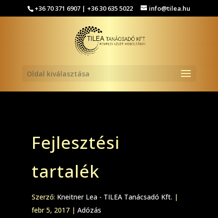
+36 70 371 6907 | +36 30 635 5022
info@tilea.hu
Oldal kiválasztása
Fejlesztési
tartalék
Szerző:
Kneitner Lea - TILEA Tanácsadó Kft.
|
febr 5, 2017
|
Adózás