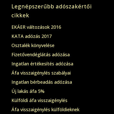
Legnépszerűbb adószakértői
cikkek
EKÁER változások 2016
KATA adózás 2017
Osztalék könyvelése
Fizetővendéglátás adózása
Ingatlan értékesítés adózása
Áfa visszaigénylés szabályai
Ingatlan bérbeadás adózása
Új lakás áfa 5%
Külföldi áfa visszaigénylés
Áfa visszaigénylés külföldieknek