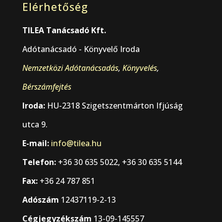
Elérhetőség
TILEA Tanácsadó Kft.
Adótanácsadó - Könyvelő Iroda
Nemzetközi Adótanácsadás
,
Könyvelés
,
Bérszámfejtés
Iroda:
HU-2318 Szigetszentmárton Ifjúság
utca 9.
E-mail:
info@tilea.hu
Telefon:
+36 30 635 5022, +36 30 635 5144
Fax:
+36 24 787 851
Adószám
12437119-2-13
Cégjegyzékszám
13-09-145557