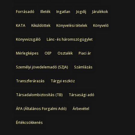
Forrásadó
Illeték
Ingatlan
Jogdíj
Járulékok
KATA
Kiküldöttek
Könyvelési tételek
Könyvelő
Könyvvizsgáló
Lánc- és háromszögügylet
Mérlegképes
OEP
Osztalék
Piaci ár
Személyi jövedelemadó (SZJA)
Számlázás
Transzferárazás
Tárgyi eszköz
Társadalombiztosítás (TB)
Társasági adó
ÁFA (Általános Forgalmi Adó)
Árbevétel
Értékcsökkenés