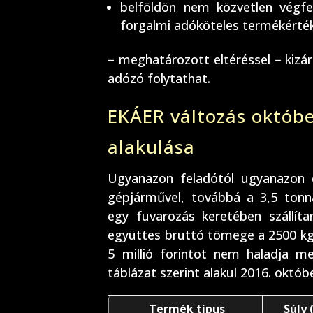
belföldön nem közvetlen végfel
forgalmi adóköteles termékérté
– meghatározott eltéréssel – kiz
adózó folytathat.
EKÁER változás októbe
alakulása
Ugyanazon feladótól ugyanazon c
gépjárművel, továbbá a 3,5 ton
egy fuvarozás keretében szállí
együttes bruttó tömege a 2500 kg-
5 millió forintot nem haladja 
táblázat szerint alakul 2016. októbe
Termék típus
Súly 