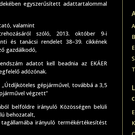
dekében egyszerűsített adattartalommal
tató, valamint
A
ehozásáról szóló, 2013. október 9-i
B
ti és tanácsi rendelet 38–39. cikkének
E
ző gazdálkodó,
S
rendszám adatot kell beadnia az EKÁER
T
egfelelő adózónak.
„Útdíjköteles gépjárművel, továbbá a 3,5
járművel végzett”
ól belföldre irányuló Közösségen belüli
E
lú behozatalt,
 tagállamába irányuló termékértékesítést
K
O