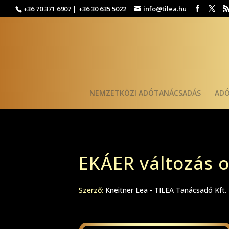
+36 70 371 6907 | +36 30 635 5022
info@tilea.hu
NEMZETKÖZI ADÓTANÁCSADÁS
AD
EKÁER változás 
Szerző:
Kneitner Lea - TILEA Tanácsadó Kft.