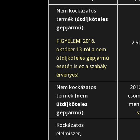
Nem kockázatos
termék
(útdíjköteles
gépjármű)
FIGYELEM! 2016.
2 5
október 13-tól a nem
útdíjköteles gépjármű
esetén is ez a szabály
érvényes!
Nem kockázatos
201
termék
(nem
csoma
útdíjköteles
ment
gépjármű)
s
Kockázatos
élelmiszer,