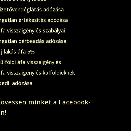
izetővendéglátás adózása
ngatlan értékesítés adózása
fa visszaigénylés szabályai
ngatlan bérbeadás adózása
j lakás áfa 5%
ülföldi áfa visszaigénylés
fa visszaigénylés külföldieknek
ogdíj adózása
Kövessen minket a Facebook-
on!