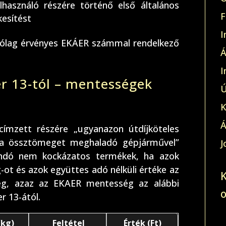
használó részére történő első általános
F
kesítést
I
árólag érvényes EKÁER számmal rendelkező
Á
I
r 13-tól – mentességek
Ú
K
Á
ímzett részére „ugyanazon útdíjköteles
na össztömeget meghaladó gépjárművel”
J
tandó nem kockázatos termékek, ha azok
ot és azok együttes adó nélküli értéke az
meg, azaz az EKAER mentesség az alábbi
r 13-ától.
(kg)
Feltétel
Érték (Ft)