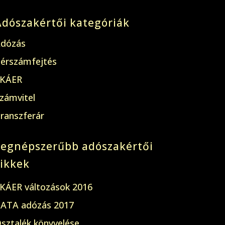
Adószakértői kategóriák
dózás
érszámfejtés
KÁER
zámvitel
ranszferár
Legnépszerűbb adószakértői
cikkek
KÁER változások 2016
ATA adózás 2017
sztalék könyvelése