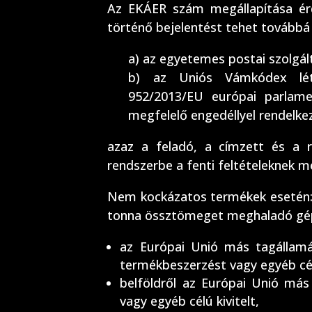
Az EKÁER szám megállapítása ér
történő bejelentést tehet továbbá
a) az egyetemes postai szolgál
b) az Uniós Vámkódex létr
952/2013/EU európai parlamen
megfelelő engedéllyel rendelke
azaz a feladó, a címzett és a 
rendszerbe a fenti feltételeknek m
Nem kockázatos termékek esetén: 
tonna össztömeget meghaladó gép
az Európai Unió más tagállamáb
termékbeszerzést vagy egyéb cé
belföldről az Európai Unió más
vagy egyéb célú kivitelt,