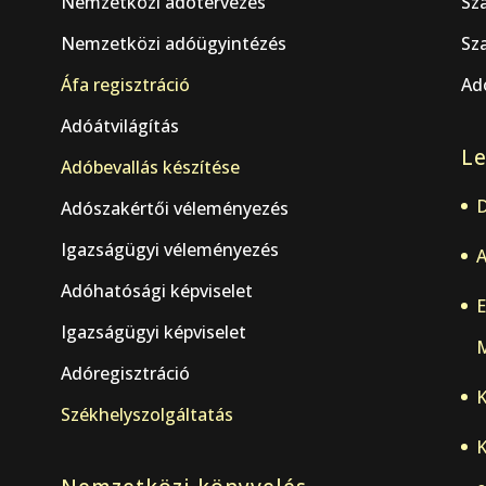
Nemzetközi adótervezés
Sz
Nemzetközi adóügyintézés
Sza
Áfa regisztráció
Adó
Adóátvilágítás
Le
.
Adóbevallás készítése
D
Adószakértői véleményezés
Igazságügyi véleményezés
A
Adóhatósági képviselet
E
Igazságügyi képviselet
M
Adóregisztráció
K
Székhelyszolgáltatás
K