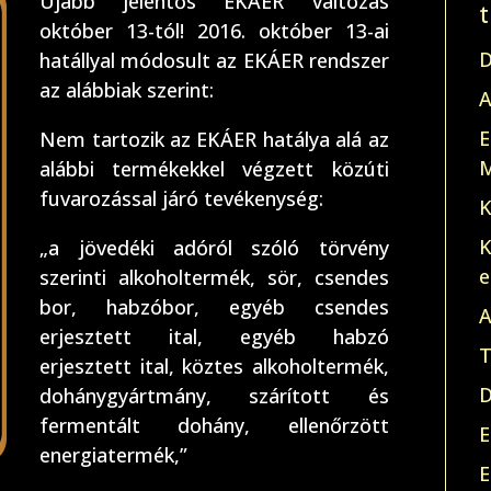
Újabb jelentős EKÁER változás
október 13-tól! 2016. október 13-ai
D
hatállyal módosult az EKÁER rendszer
az alábbiak szerint:
A
E
Nem tartozik az EKÁER hatálya alá az
M
alábbi termékekkel végzett közúti
fuvarozással járó tevékenység:
K
K
„a jövedéki adóról szóló törvény
e
szerinti alkoholtermék, sör, csendes
bor, habzóbor, egyéb csendes
A
erjesztett ital, egyéb habzó
T
erjesztett ital, köztes alkoholtermék,
D
dohánygyártmány, szárított és
fermentált dohány, ellenőrzött
E
energiatermék,”
E