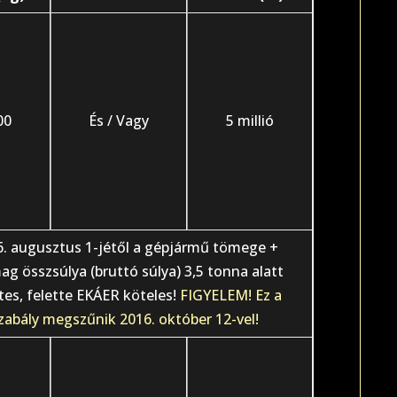
00
És / Vagy
5 millió
6. augusztus 1-jétől a gépjármű tömege +
g összsúlya (bruttó súlya) 3,5 tonna alatt
es, felette EKÁER köteles!
FIGYELEM! Ez a
zabály megszűnik 2016. október 12-vel!