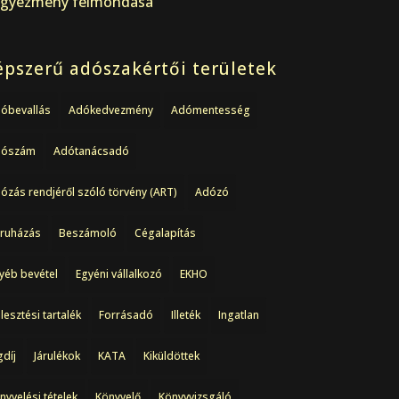
gyezmény felmondása
pszerű adószakértői területek
óbevallás
Adókedvezmény
Adómentesség
dószám
Adótanácsadó
ózás rendjéről szóló törvény (ART)
Adózó
ruházás
Beszámoló
Cégalapítás
yéb bevétel
Egyéni vállalkozó
EKHO
jlesztési tartalék
Forrásadó
Illeték
Ingatlan
gdíj
Járulékok
KATA
Kiküldöttek
nyvelési tételek
Könyvelő
Könyvvizsgáló