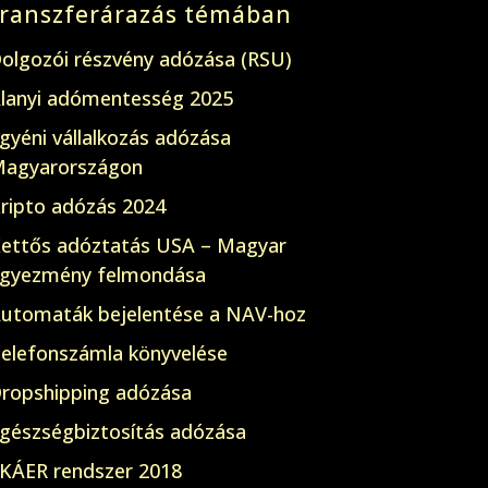
transzferárazás témában
olgozói részvény adózása (RSU)
lanyi adómentesség 2025
gyéni vállalkozás adózása
agyarországon
ripto adózás 2024
ettős adóztatás USA – Magyar
gyezmény felmondása
utomaták bejelentése a NAV-hoz
elefonszámla könyvelése
ropshipping adózása
gészségbiztosítás adózása
KÁER rendszer 2018