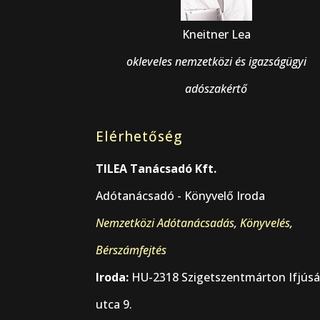
Kneitner Lea
okleveles nemzetközi és igazságügyi
adószakértő
Elérhetőség
TILEA Tanácsadó Kft.
Adótanácsadó - Könyvelő Iroda
Nemzetközi Adótanácsadás
,
Könyvelés
,
Bérszámfejtés
Iroda:
HU-2318 Szigetszentmárton Ifjús
utca 9.