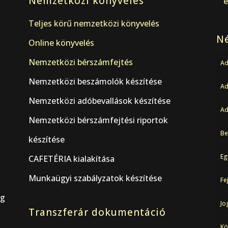
Nemzetközi könyvelés
e
Teljes körű nemzetközi könyvelés
Né
Online könyvelés
Nemzetközi bérszámfejtés
Ad
Nemzetközi beszámolók készítése
A
Nemzetközi adóbevallások készítése
Ad
Nemzetközi bérszámfejtési riportok
Be
készítése
Eg
CAFETÉRIA kialakítása
Munkaügyi szabályzatok készítése
Fe
ág
Jo
Transzferár dokumentáció
Kö