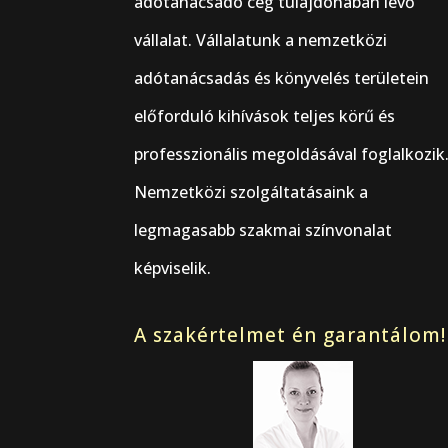
adótanácsadó cég tulajdonában lévő
vállalat. Vállalatunk a nemzetközi
adótanácsadás és könyvelés területein
előforduló kihívások teljes körű és
professzionális megoldásával foglalkozik
Nemzetközi szolgáltatásaink a
legmagasabb szakmai színvonalat
képviselik.
A szakértelmet én garantálom!