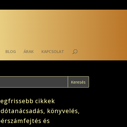
BLOG
ÁRAK
KAPCSOLAT
Legfrissebb cikkek
adótanácsadás, könyvelés,
bérszámfejtés és