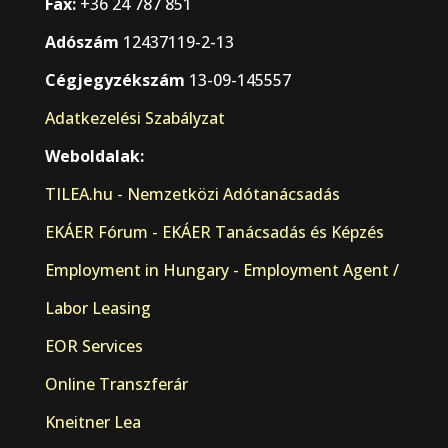
Fax:
+36 24 787 851
Adószám
12437119-2-13
Cégjegyzékszám
13-09-145557
Adatkezelési Szabályzat
Weboldalak:
TILEA.hu - Nemzetközi Adótanácsadás
EKÁER Fórum - EKÁER Tanácsadás és Képzés
Employment in Hungary - Employment Agent /
Labor Leasing
EOR Services
Online Transzferár
Kneitner Lea