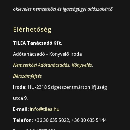
okleveles nemzetközi és igazságügyi adószakértő
Elérhetőség
TILEA Tanácsadó Kft.
Adótanácsadó - Könyvelő Iroda
Nemzetközi Adótanácsadás
,
Könyvelés
,
Bérszámfejtés
Iroda:
HU-2318 Szigetszentmárton Ifjúság
utca 9.
E-mail:
info@tilea.hu
Telefon:
+36 30 635 5022, +36 30 635 5144