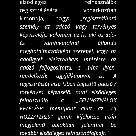
elsődleges felhasználók
regisztrálására vonatkozóan
kimondja, hogy:
„regisztrálható
személy az adózó vagy törvényes
képviselője, valamint az is, aki az adó-
és vámhivatalnál állandó
meghatalmazottként szerepel, vagy az
adóügyek elektronikus intézésre az
adózó feljogosította, s mint ilyen,
rendelkezik ügyfélkapuval is. A
regisztrációt első ízben teljesítő adózó /
törvényes képviselő, mint elsődleges
felhasználó a „FELHASZNÁLÓK
KEZELÉSE” menüpont alatt az „ÚJ
HOZZÁFÉRÉS” gomb kijelölése után
megjelenő ablakban jelenthet be
további elsődleges felhasználó(ka)t.”