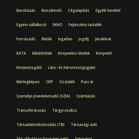
Beruházás
Beszámoló
Cégalapítás
Egyéb bevétel
Egyéni vállalkozó
EKHO
Fejlesztési tartalék
Forrásadó
Illeték
Ingatlan
Jogdíj
Járulékok
KATA
Kiküldöttek
Könyvelési tételek
Könyvelő
Könyvvizsgáló
Lánc- és háromszögügylet
Mérlegképes
OEP
Osztalék
Piaci ár
Személyi jövedelemadó (SZJA)
Számlázás
Transzferárazás
Tárgyi eszköz
Társadalombiztosítás (TB)
Társasági adó
ÁFA (Általános Forgalmi Adó)
Árbevétel