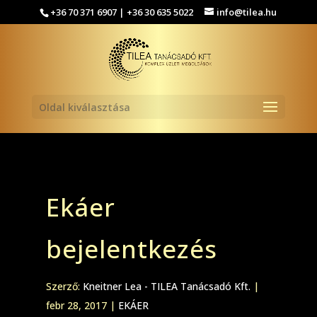
+36 70 371 6907 | +36 30 635 5022
info@tilea.hu
Oldal kiválasztása
Ekáer
bejelentkezés
Szerző:
Kneitner Lea - TILEA Tanácsadó Kft.
|
febr 28, 2017
|
EKÁER