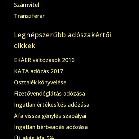
Számvitel
Transzferár
Legnépszerűbb adószakértői
cikkek
EKÁER változások 2016
KATA adózás 2017
Osztalék könyvelése
Fizetővendéglátás adózása
Ingatlan értékesítés adózása
Áfa visszaigénylés szabályai
Ingatlan bérbeadás adózása
Új lakás áfa 5%