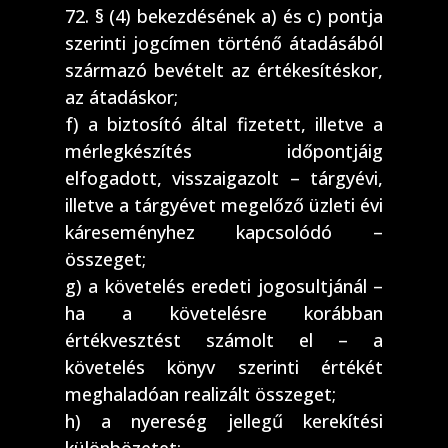
72. § (4) bekezdésének a) és c) pontja
szerinti jogcímen történő átadásából
származó bevételt az értékesítéskor,
az átadáskor;
f) a biztosító által fizetett, illetve a
mérlegkészítés időpontjáig
elfogadott, visszaigazolt – tárgyévi,
illetve a tárgyévet megelőző üzleti évi
káreseményhez kapcsolódó –
összeget;
g) a követelés eredeti jogosultjánál –
ha a követelésre korábban
értékvesztést számolt el – a
követelés könyv szerinti értékét
meghaladóan realizált összeget;
h) a nyereség jellegű kerekítési