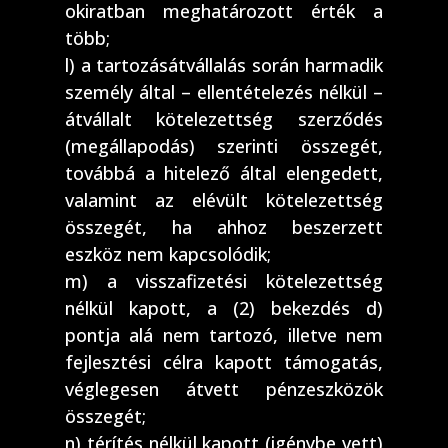
okiratban meghatározott érték a
több;
l) a tartozásátvállalás során harmadik
személy által – ellentételezés nélkül –
átvállalt kötelezettség szerződés
(megállapodás) szerinti összegét,
továbbá a hitelező által elengedett,
valamint az elévült kötelezettség
összegét, ha ahhoz beszerzett
eszköz nem kapcsolódik;
m) a visszafizetési kötelezettség
nélkül kapott, a (2) bekezdés d)
pontja alá nem tartozó, illetve nem
fejlesztési célra kapott támogatás,
véglegesen átvett pénzeszközök
összegét;
n) térítés nélkül kapott (igénybe vett)