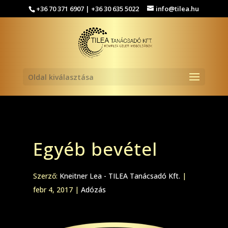
+36 70 371 6907 | +36 30 635 5022
info@tilea.hu
Oldal kiválasztása
Egyéb bevétel
Szerző:
Kneitner Lea - TILEA Tanácsadó Kft.
|
febr 4, 2017
|
Adózás