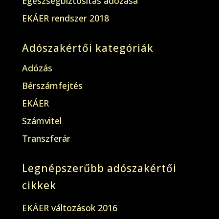
Egészségbiztosítás adózása
EKÁER rendszer 2018
Adószakértői kategóriák
Adózás
Bérszámfejtés
EKÁER
Számvitel
Transzferár
Legnépszerűbb adószakértői
cikkek
EKÁER változások 2016