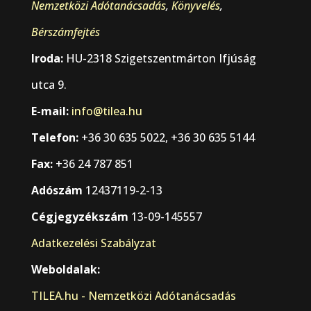
Nemzetközi Adótanácsadás
,
Könyvelés
,
Bérszámfejtés
Iroda:
HU-2318 Szigetszentmárton Ifjúság
utca 9.
E-mail:
info@tilea.hu
Telefon:
+36 30 635 5022, +36 30 635 5144
Fax:
+36 24 787 851
Adószám
12437119-2-13
Cégjegyzékszám
13-09-145557
Adatkezelési Szabályzat
Weboldalak:
TILEA.hu - Nemzetközi Adótanácsadás