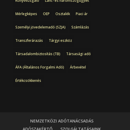
Könyvvizsgáló
Lánc- és háromszögügylet
Mérlegképes
OEP
Osztalék
Piaci ár
Személyi jövedelemadó (SZJA)
Számlázás
Transzferárazás
Tárgyi eszköz
Társadalombiztosítás (TB)
Társasági adó
ÁFA (Általános Forgalmi Adó)
Árbevétel
Értékcsökkenés
NEMZETKÖZI ADÓTANÁCSADÁS
ADÓSZAKÉRTŐ
SZOLGÁLTATÁSAINK