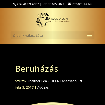
+36 70 371 6907 | +36 30 635 5022
info@tilea.hu
Oldal kiválasztása
Beruházás
Szerző:
Kneitner Lea - TILEA Tanácsadó Kft.
|
febr 3, 2017
|
Adózás