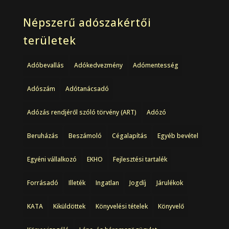
Népszerű adószakértői
területek
Adóbevallás
Adókedvezmény
Adómentesség
Adószám
Adótanácsadó
Adózás rendjéről szóló törvény (ART)
Adózó
Beruházás
Beszámoló
Cégalapítás
Egyéb bevétel
Egyéni vállalkozó
EKHO
Fejlesztési tartalék
Forrásadó
Illeték
Ingatlan
Jogdíj
Járulékok
KATA
Kiküldöttek
Könyvelési tételek
Könyvelő