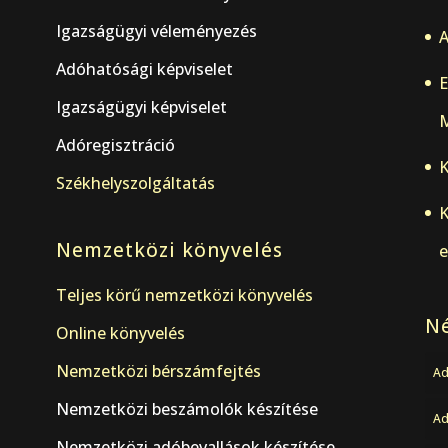
Igazságügyi véleményezés
A
Adóhatósági képviselet
E
Igazságügyi képviselet
M
Adóregisztráció
K
Székhelyszolgáltatás
K
Nemzetközi könyvelés
e
Teljes körű nemzetközi könyvelés
Né
Online könyvelés
Nemzetközi bérszámfejtés
Ad
Nemzetközi beszámolók készítése
A
Nemzetközi adóbevallások készítése