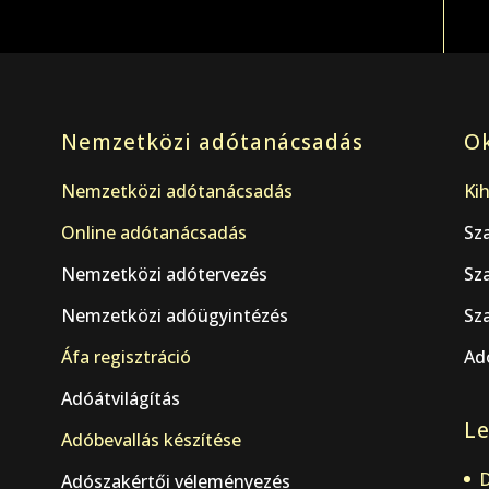
Nemzetközi adótanácsadás
Ok
Nemzetközi adótanácsadás
Kih
Online adótanácsadás
Sz
Nemzetközi adótervezés
Sz
Nemzetközi adóügyintézés
Sza
Áfa regisztráció
Adó
Adóátvilágítás
Le
.
Adóbevallás készítése
D
Adószakértői véleményezés