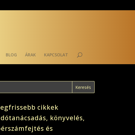
BLOG
ÁRAK
KAPCSOLAT
Legfrissebb cikkek
adótanácsadás, könyvelés,
bérszámfejtés és