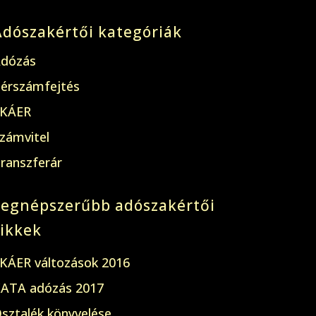
Adószakértői kategóriák
dózás
érszámfejtés
KÁER
zámvitel
ranszferár
Legnépszerűbb adószakértői
cikkek
KÁER változások 2016
ATA adózás 2017
sztalék könyvelése