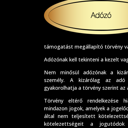
támogatást megállapító törvény vag
Adózónak kell tekinteni a kezelt va
Nem minősül adózónak a kizár
személy. A kizárólag az adó 
gyakorolhatja a törvény szerint az
Törvény eltérő rendelkezése h
mindazon jogok, amelyek a jogelődö
által nem teljesített kötelezet
kötelezettségeit a jogutódok v