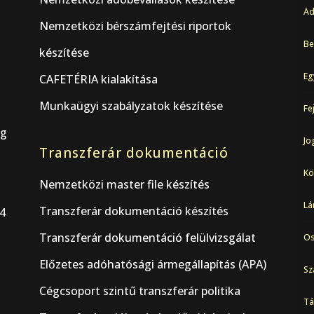
Ad
Nemzetközi bérszámfejtési riportok
Be
készítése
Eg
CAFETÉRIA kialakítása
Munkaügyi szabályzatok készítése
Fe
ág
Jo
Transzferár dokumentáció
Kö
Nemzetközi master file készítés
Lá
Transzferár dokumentáció készítés
44
Transzferár dokumentáció felülvizsgálat
Os
Előzetes adóhatósági ármegállapítás (APA)
Sz
Cégcsoport szintű transzferár politika
Tá