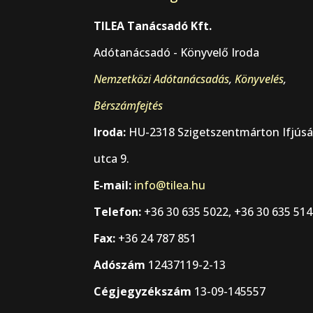
TILEA Tanácsadó Kft.
Adótanácsadó - Könyvelő Iroda
Nemzetközi Adótanácsadás
,
Könyvelés
,
Bérszámfejtés
Iroda:
HU-2318 Szigetszentmárton Ifjús
utca 9.
E-mail:
info@tilea.hu
Telefon:
+36 30 635 5022, +36 30 635 51
Fax:
+36 24 787 851
Adószám
12437119-2-13
Cégjegyzékszám
13-09-145557