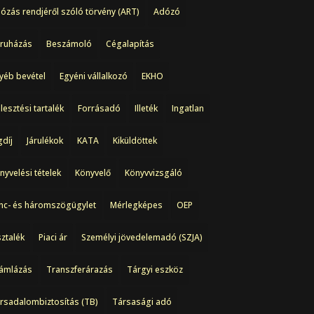
ózás rendjéről szóló törvény (ART)
Adózó
ruházás
Beszámoló
Cégalapítás
yéb bevétel
Egyéni vállalkozó
EKHO
jlesztési tartalék
Forrásadó
Illeték
Ingatlan
gdíj
Járulékok
KATA
Kiküldöttek
nyvelési tételek
Könyvelő
Könyvvizsgáló
nc- és háromszögügylet
Mérlegképes
OEP
ztalék
Piaci ár
Személyi jövedelemadó (SZJA)
ámlázás
Transzferárazás
Tárgyi eszköz
rsadalombiztosítás (TB)
Társasági adó