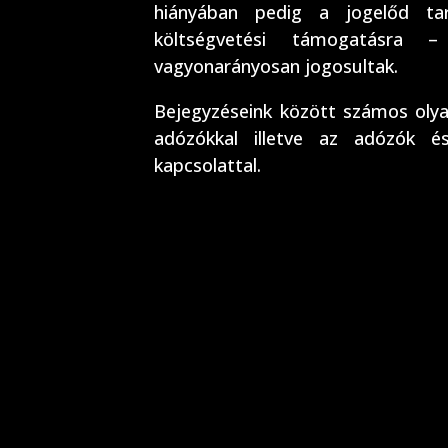
hiányában pedig a jogelőd tar
költségvetési támogatásra 
vagyonarányosan jogosultak.
Bejegyzéseink között számos olyat
adózókkal illetve az adózók é
kapcsolattal.