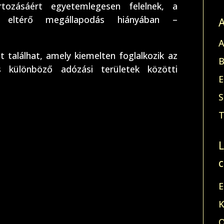
tozásáért egyetemlegesen felelnek, a
– eltérő megállapodás hiányában –
A
 találhat, amely kiemelten foglalkozik az
B
s különböző adózási területek közötti
E
S
T
E
K
O