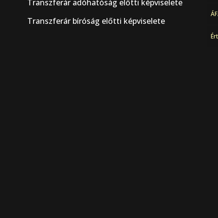
Transzferár adóhatóság előtti képviselete
ÁF
Transzferár bíróság előtti képviselete
Ér