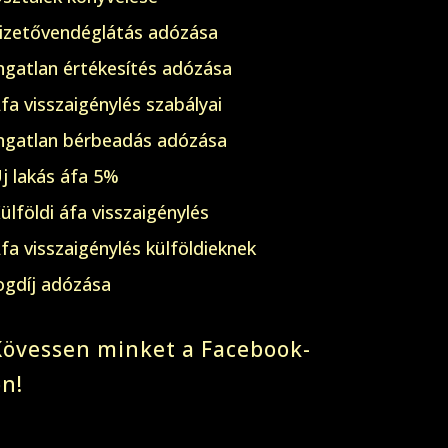
izetővendéglátás adózása
ngatlan értékesítés adózása
fa visszaigénylés szabályai
ngatlan bérbeadás adózása
j lakás áfa 5%
ülföldi áfa visszaigénylés
fa visszaigénylés külföldieknek
ogdíj adózása
Kövessen minket a Facebook-
on!