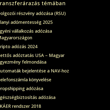
transzferárazás témában
olgozói részvény adózása (RSU)
lanyi adómentesség 2025
gyéni vállalkozás adózása
agyarországon
ripto adózás 2024
ettős adóztatás USA – Magyar
gyezmény felmondása
utomaták bejelentése a NAV-hoz
elefonszámla könyvelése
ropshipping adózása
gészségbiztosítás adózása
KÁER rendszer 2018