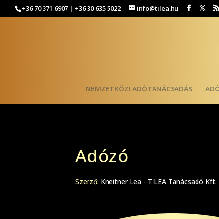
+36 70 371 6907 | +36 30 635 5022
info@tilea.hu
NEMZETKÖZI ADÓTANÁCSADÁS
AD
Adózó
Szerző:
Kneitner Lea - TILEA Tanácsadó Kft.