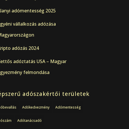
lanyi adómentesség 2025
gyéni vállalkozás adózása
agyarországon
ripto adózás 2024
ettős adóztatás USA – Magyar
gyezmény felmondása
pszerű adószakértői területek
óbevallás
Adókedvezmény
Adómentesség
dószám
Adótanácsadó