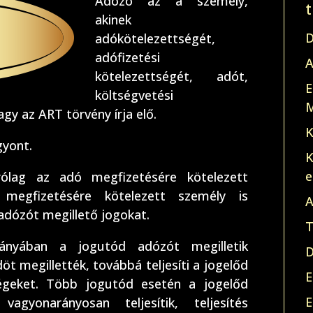
Adózó az a személy,
akinek
D
adókötelezettségét,
adófizetési
A
kötelezettségét, adót,
E
költségvetési
M
y az ART törvény írja elő.
K
gyont.
K
e
ólag az adó megfizetésére kötelezett
megfizetésére kötelezett személy is
A
 adózót megillető jogokat.
T
iányában a jogutód adózót megilletik
D
t megillették, továbbá teljesíti a jogelőd
E
tségeket. Több jogutód esetén a jogelőd
E
agyonarányosan teljesítik, teljesítés