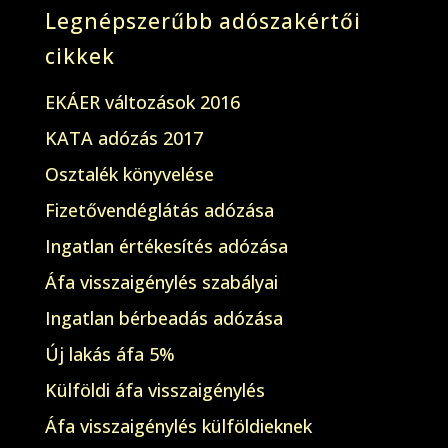
Legnépszerűbb adószakértői
cikkek
EKÁER változások 2016
KATA adózás 2017
Osztalék könyvelése
Fizetővendéglátás adózása
Ingatlan értékesítés adózása
Áfa visszaigénylés szabályai
Ingatlan bérbeadás adózása
Új lakás áfa 5%
Külföldi áfa visszaigénylés
Áfa visszaigénylés külföldieknek