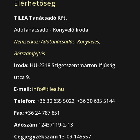
Elérhetőség
TILEA Tanácsadó Kft.
Adótanácsadó - Könyvelő Iroda
Nemzetközi Adótanácsadás
,
Könyvelés
,
Bérszámfejtés
Iroda:
HU-2318 Szigetszentmárton Ifjúság
utca 9.
E-mail:
info@tilea.hu
Telefon:
+36 30 635 5022, +36 30 635 5144
Fax:
+36 24 787 851
Adószám
12437119-2-13
Cégjegyzékszám
13-09-145557