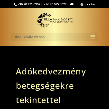
+36 70 371 6907 | +36 30 635 5022
info@tilea.hu
Oldal kiválasztása
Adókedvezmény
betegségekre
tekintettel