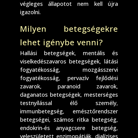
végleges állapotot nem kell újra
igazolni.
Milyen betegségekre
lehet igénybe venni?
Hallási betegségek, mentális és
viselkedészavaros betegségek, látási
fogyatékosság, mozgásszervi
fogyatékosság, pervazív fejlődési
zavarok, paranoid zavarok,
daganatos betegségek, mesterséges
testnyílással élő személy,
immunbetegség, emésztőrendszer
betegségei, számos ritka betegség,
endokrin-és anyagcsere betegség,
veleszületett enzimopátiák, dialízises