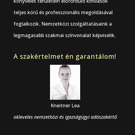
könyvelés területein előforduló kihívások
teljes körű és professzionális megoldásával
foglalkozik. Nemzetközi szolgáltatásaink a
legmagasabb szakmai színvonalat képviselik.
A szakértelmet én garantálom!
Kneitner Lea
okleveles nemzetközi és igazságügyi adószakértő