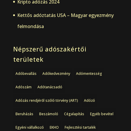
Kripto adózás 2024
Kettős adóztatás USA – Magyar egyezmény
felmondása
Népszerű adószakértői
területek
Adóbevallás
Adókedvezmény
Adómentesség
Adószám
Adótanácsadó
Adózás rendjéről szóló törvény (ART)
Adózó
Beruházás
Beszámoló
Cégalapítás
Egyéb bevétel
Egyéni vállalkozó
EKHO
Fejlesztési tartalék