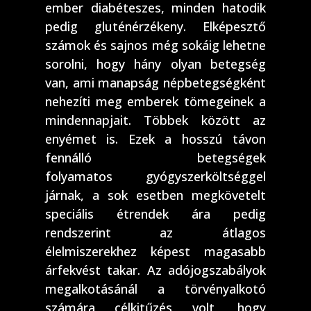
ember diabéteszes, minden hatodik
pedig gluténérzékeny. Elképesztő
számok és sajnos még sokáig lehetne
sorolni, hogy hány olyan betegség
van, ami manapság népbetegségként
nehezíti meg emberek tömegeinek a
mindennapjait. Többek között az
enyémet is. Ezek a hosszú távon
fennálló betegségek
folyamatos gyógyszerköltséggel
járnak, a sok esetben megkövetelt
speciális étrendek ára pedig
rendszerint az átlagos
élelmiszerekhez képest magasabb
árfekvést takar. Az adójogszabályok
megalkotásánál a törvényalkotó
számára célkitűzés volt, hogy