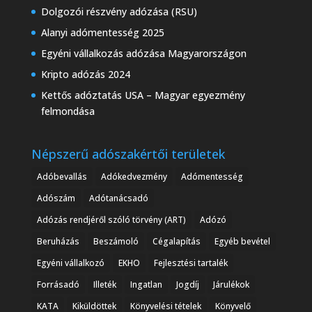
Dolgozói részvény adózása (RSU)
Alanyi adómentesség 2025
Egyéni vállalkozás adózása Magyarországon
Kripto adózás 2024
Kettős adóztatás USA – Magyar egyezmény
felmondása
Népszerű adószakértői területek
Adóbevallás
Adókedvezmény
Adómentesség
Adószám
Adótanácsadó
Adózás rendjéről szóló törvény (ART)
Adózó
Beruházás
Beszámoló
Cégalapítás
Egyéb bevétel
Egyéni vállalkozó
EKHO
Fejlesztési tartalék
Forrásadó
Illeték
Ingatlan
Jogdíj
Járulékok
KATA
Kiküldöttek
Könyvelési tételek
Könyvelő