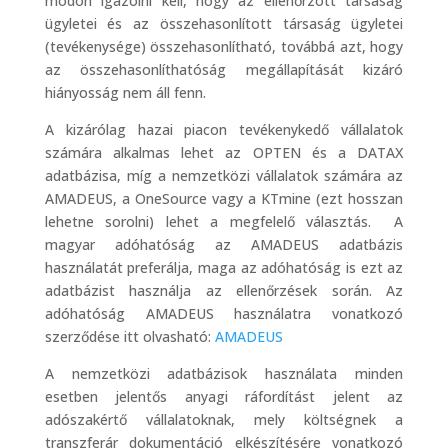
módon igazolni kell, hogy az ellenőrzött társaság
ügyletei és az összehasonlított társaság ügyletei
(tevékenysége) összehasonlítható, továbbá azt, hogy
az összehasonlíthatóság megállapítását kizáró
hiányosság nem áll fenn.
A kizárólag hazai piacon tevékenykedő vállalatok
számára alkalmas lehet az OPTEN és a DATAX
adatbázisa, míg a nemzetközi vállalatok számára az
AMADEUS, a OneSource vagy a KTmine (ezt hosszan
lehetne sorolni) lehet a megfelelő választás. A
magyar adóhatóság az AMADEUS adatbázis
használatát preferálja, maga az adóhatóság is ezt az
adatbázist használja az ellenőrzések során. Az
adóhatóság AMADEUS használatra vonatkozó
szerződése itt olvasható:
AMADEUS
A nemzetközi adatbázisok használata minden
esetben jelentős anyagi ráfordítást jelent az
adószakértő vállalatoknak, mely költségnek a
transzferár dokumentáció elkészítésére vonatkozó