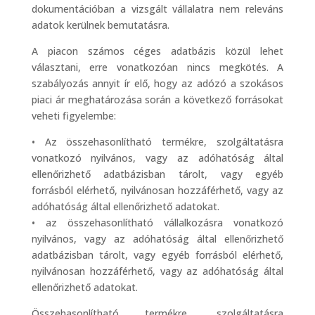
dokumentációban a vizsgált vállalatra nem releváns
adatok kerülnek bemutatásra.
A piacon számos céges adatbázis közül lehet
választani, erre vonatkozóan nincs megkötés. A
szabályozás annyit ír elő, hogy az adózó a szokásos
piaci ár meghatározása során a következő forrásokat
veheti figyelembe:
• Az összehasonlítható termékre, szolgáltatásra
vonatkozó nyilvános, vagy az adóhatóság által
ellenőrizhető adatbázisban tárolt, vagy egyéb
forrásból elérhető, nyilvánosan hozzáférhető, vagy az
adóhatóság által ellenőrizhető adatokat.
• az összehasonlítható vállalkozásra vonatkozó
nyilvános, vagy az adóhatóság által ellenőrizhető
adatbázisban tárolt, vagy egyéb forrásból elérhető,
nyilvánosan hozzáférhető, vagy az adóhatóság által
ellenőrizhető adatokat.
Összehasonlítható termékre, szolgáltatásra