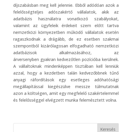
díjszabásban meg kell jelennie. Ebből adódóan azok a
felelősségteljes adószakértő vállalatok, akik az
adatbázis használatra vonatkozó szabályokat,
valamint az ügyfeleik érdekeit szem előtt tartva
nemzetközi környezetben működő vállalatok esetén
ragaszkodnak a drágább, de ez esetben szakmai
szempontból kizárólagosan elfogadható nemzetközi
adatbázisok alkalmazásához, az
árversenyben gyakran kedvezőtlen pozícióba kerülnek.
A vállaltoknak mindenképpen tisztában kell lenniük
azzal, hogy a kezdetben talán kedvezőbbnek tűnő
anyagi ráfordítások egy esetleges adóhatósági
megállapítással kiegészülve messze túlmutatnak
azon a költségen, amit egy megfelelő szakértelemmel
és felelősséggel elvégzett munka felemésztett volna.