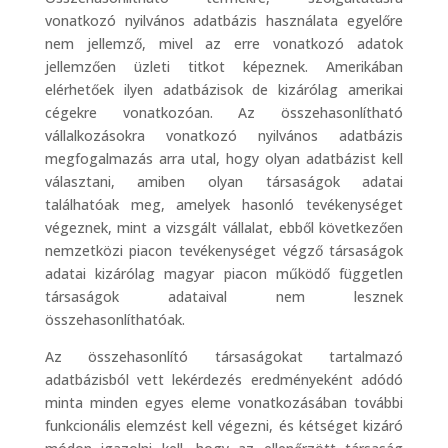
vonatkozó nyilvános adatbázis használata egyelőre
nem jellemző, mivel az erre vonatkozó adatok
jellemzően üzleti titkot képeznek. Amerikában
elérhetőek ilyen adatbázisok de kizárólag amerikai
cégekre vonatkozóan. Az összehasonlítható
vállalkozásokra vonatkozó nyilvános adatbázis
megfogalmazás arra utal, hogy olyan adatbázist kell
választani, amiben olyan társaságok adatai
találhatóak meg, amelyek hasonló tevékenységet
végeznek, mint a vizsgált vállalat, ebből következően
nemzetközi piacon tevékenységet végző társaságok
adatai kizárólag magyar piacon működő független
társaságok adataival nem lesznek
összehasonlíthatóak.
Az összehasonlító társaságokat tartalmazó
adatbázisból vett lekérdezés eredményeként adódó
minta minden egyes eleme vonatkozásában további
funkcionális elemzést kell végezni, és kétséget kizáró