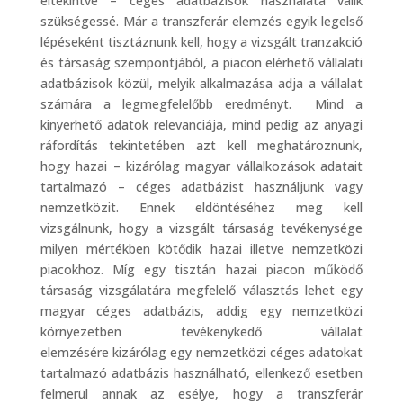
eltekintve – céges adatbázisok használata válik
szükségessé. Már a transzferár elemzés egyik legelső
lépéseként tisztáznunk kell, hogy a vizsgált tranzakció
és társaság szempontjából, a piacon elérhető vállalati
adatbázisok közül, melyik alkalmazása adja a vállalat
számára a legmegfelelőbb eredményt. Mind a
kinyerhető adatok relevanciája, mind pedig az anyagi
ráfordítás tekintetében azt kell meghatároznunk,
hogy hazai – kizárólag magyar vállalkozások adatait
tartalmazó – céges adatbázist használjunk vagy
nemzetközit. Ennek eldöntéséhez meg kell
vizsgálnunk, hogy a vizsgált társaság tevékenysége
milyen mértékben kötődik hazai illetve nemzetközi
piacokhoz. Míg egy tisztán hazai piacon működő
társaság vizsgálatára megfelelő választás lehet egy
magyar céges adatbázis, addig egy nemzetközi
környezetben tevékenykedő vállalat
elemzésére kizárólag egy nemzetközi céges adatokat
tartalmazó adatbázis használható, ellenkező esetben
felmerül annak az esélye, hogy a transzferár