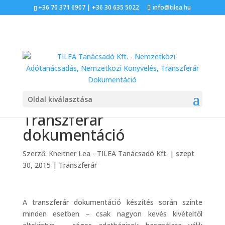
+36 70 371 6907 | +36 30 635 5022
info@tilea.hu
Adatbázisok használata –
Oldal kiválasztása
Transzferár
dokumentáció
Szerző:
Kneitner Lea - TILEA Tanácsadó Kft.
|
szept
30, 2015
|
Transzferár
A transzferár dokumentáció készítés során szinte
minden esetben – csak nagyon kevés kivételtől