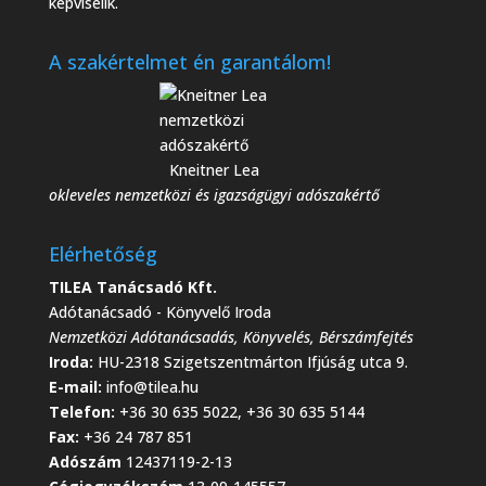
képviselik.
A szakértelmet én garantálom!
Kneitner Lea
okleveles nemzetközi és igazságügyi adószakértő
Elérhetőség
TILEA Tanácsadó Kft.
Adótanácsadó - Könyvelő Iroda
Nemzetközi Adótanácsadás
,
Könyvelés
,
Bérszámfejtés
Iroda:
HU-2318 Szigetszentmárton Ifjúság utca 9.
E-mail:
info@tilea.hu
Telefon:
+36 30 635 5022, +36 30 635 5144
Fax:
+36 24 787 851
Adószám
12437119-2-13