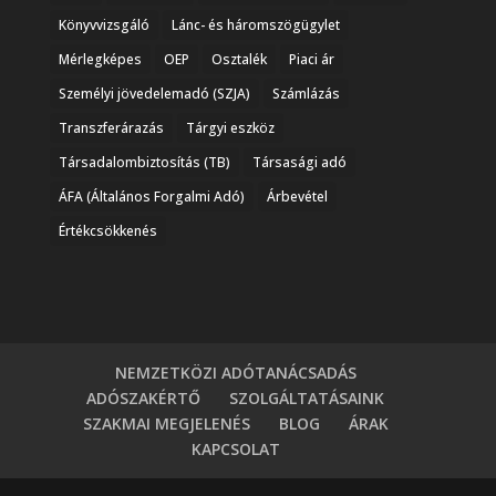
Könyvvizsgáló
Lánc- és háromszögügylet
Mérlegképes
OEP
Osztalék
Piaci ár
Személyi jövedelemadó (SZJA)
Számlázás
Transzferárazás
Tárgyi eszköz
Társadalombiztosítás (TB)
Társasági adó
ÁFA (Általános Forgalmi Adó)
Árbevétel
Értékcsökkenés
NEMZETKÖZI ADÓTANÁCSADÁS
ADÓSZAKÉRTŐ
SZOLGÁLTATÁSAINK
SZAKMAI MEGJELENÉS
BLOG
ÁRAK
KAPCSOLAT