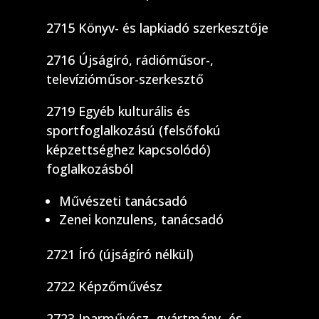
2715 Könyv- és lapkiadó szerkesztője
2716 Újságíró, rádióműsor-,
televízióműsor-szerkesztő
2719 Egyéb kulturális és
sportfoglalkozású (felsőfokú
képzettséghez kapcsolódó)
foglalkozásból
Művészeti tanácsadó
Zenei konzulens, tanácsadó
2721 Író (újságíró nélkül)
2722 Képzőművész
2723 Iparművész, gyártmány- és