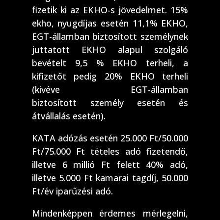
fizetik ki az EKHO-s jövedelmet. 15%
ekho, nyugdíjas esetén 11,1% EKHO,
EGT-államban biztosított személynek
juttatott EKHO alapul szolgáló
bevételt 9,5 % EKHO terheli, a
kifizetőt pedig 20% EKHO terheli
(kivéve EGT-államban
biztosított személy esetén és
átvállalás esetén).
KATA adózás esetén 25.000 Ft/50.000
Ft/75.000 Ft tételes adó fizetendő,
illetve 6 millió Ft felett 40% adó,
illetve 5.000 Ft kamarai tagdíj, 50.000
Ft/év iparűzési adó.
Mindenképpen érdemes mérlegelni,