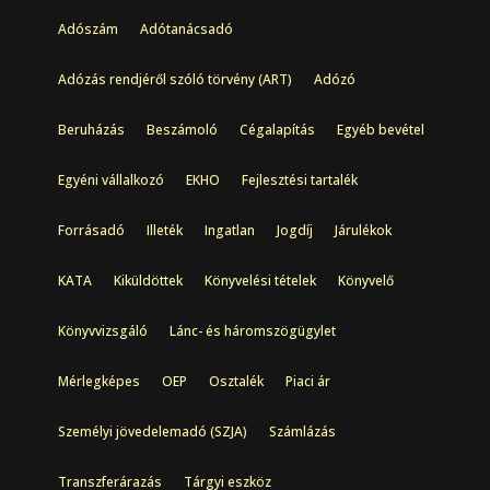
Adószám
Adótanácsadó
Adózás rendjéről szóló törvény (ART)
Adózó
Beruházás
Beszámoló
Cégalapítás
Egyéb bevétel
Egyéni vállalkozó
EKHO
Fejlesztési tartalék
Forrásadó
Illeték
Ingatlan
Jogdíj
Járulékok
KATA
Kiküldöttek
Könyvelési tételek
Könyvelő
Könyvvizsgáló
Lánc- és háromszögügylet
Mérlegképes
OEP
Osztalék
Piaci ár
Személyi jövedelemadó (SZJA)
Számlázás
Transzferárazás
Tárgyi eszköz