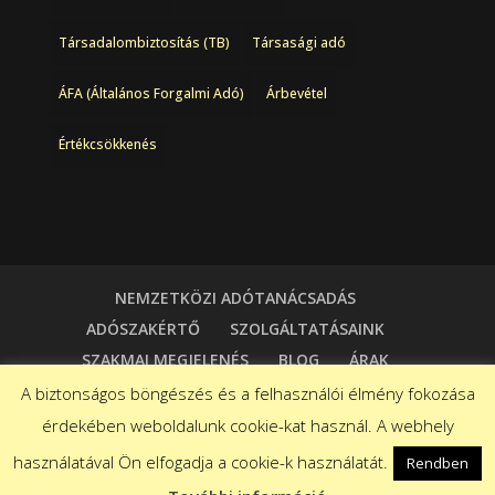
Társadalombiztosítás (TB)
Társasági adó
ÁFA (Általános Forgalmi Adó)
Árbevétel
Értékcsökkenés
NEMZETKÖZI ADÓTANÁCSADÁS
ADÓSZAKÉRTŐ
SZOLGÁLTATÁSAINK
SZAKMAI MEGJELENÉS
BLOG
ÁRAK
KAPCSOLAT
A biztonságos böngészés és a felhasználói élmény fokozása
érdekében weboldalunk cookie-kat használ. A webhely
használatával Ön elfogadja a cookie-k használatát.
Rendben
Dizájn:
Elegant Themes
| Motor:
WordPress