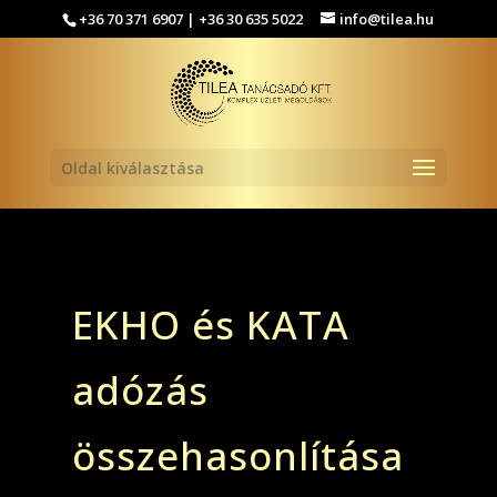
+36 70 371 6907 | +36 30 635 5022
info@tilea.hu
Oldal kiválasztása
EKHO és KATA
adózás
összehasonlítása