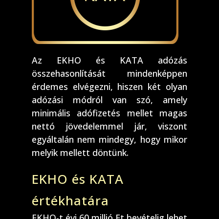
Az EKHO és KATA adózás
összehasonlítását mindenképpen
érdemes elvégezni, hiszen két olyan
adózási módról van szó, amely
minimális adófizetés mellet magas
nettó jövedelemmel jár, viszont
egyáltalán nem mindegy, hogy mikor
melyik mellett döntünk.
EKHO és KATA
értékhatára
EKHO-t évi 60 millió Ft bevételig lehet