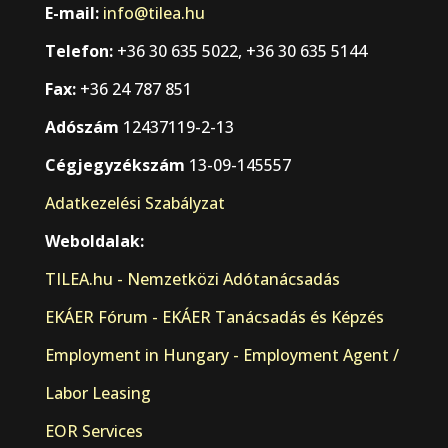
E-mail:
info@tilea.hu
Telefon:
+36 30 635 5022, +36 30 635 5144
Fax:
+36 24 787 851
Adószám
12437119-2-13
Cégjegyzékszám
13-09-145557
Adatkezelési Szabályzat
Weboldalak:
TILEA.hu - Nemzetközi Adótanácsadás
EKÁER Fórum - EKÁER Tanácsadás és Képzés
Employment in Hungary - Employment Agent /
Labor Leasing
EOR Services