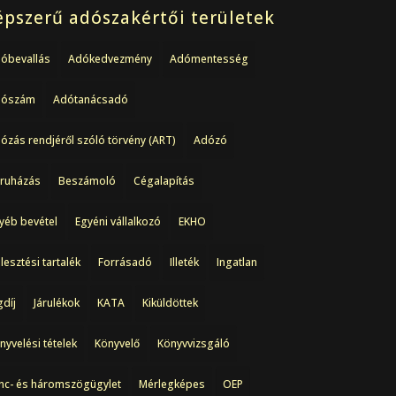
pszerű adószakértői területek
óbevallás
Adókedvezmény
Adómentesség
dószám
Adótanácsadó
ózás rendjéről szóló törvény (ART)
Adózó
ruházás
Beszámoló
Cégalapítás
yéb bevétel
Egyéni vállalkozó
EKHO
jlesztési tartalék
Forrásadó
Illeték
Ingatlan
gdíj
Járulékok
KATA
Kiküldöttek
nyvelési tételek
Könyvelő
Könyvvizsgáló
nc- és háromszögügylet
Mérlegképes
OEP