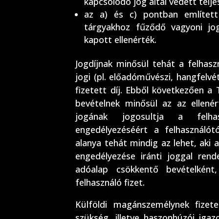
kapcsolódó jog által védett telj
az a) és c) pontban említett 
tárgyakhoz fűződő vagyoni jog
kapott ellenérték.
Jogdíjnak minősül tehát a felhas
jogi (pl. előadóművészi, hangfelvét
fizetett díj. Ebből következően a
bevételnek minősül az az ellenér
jogának jogosultja a felha
engedélyezéséért a felhasználót
alanya tehát mindig az lehet, aki
engedélyezése iránti joggal rend
adóalap csökkentő bevételként
felhasználó fizet.
Külföldi magánszemélynek fizetet
szükség, illetve haszonhúzói igazo