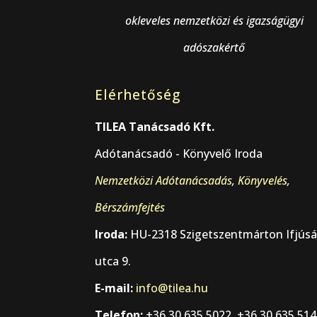
okleveles nemzetközi és igazságügyi
adószakértő
Elérhetőség
TILEA Tanácsadó Kft.
Adótanácsadó - Könyvelő Iroda
Nemzetközi Adótanácsadás
,
Könyvelés
,
Bérszámfejtés
Iroda:
HU-2318 Szigetszentmárton Ifjús
utca 9.
E-mail:
info@tilea.hu
Telefon:
+36 30 635 5022, +36 30 635 51