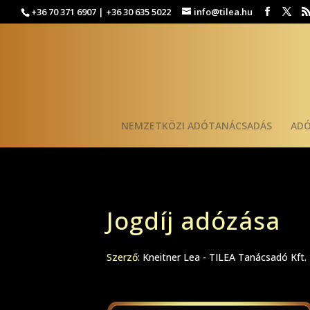
+36 70 371 6907 | +36 30 635 5022
info@tilea.hu
NEMZETKÖZI ADÓTANÁCSADÁS
AD
Jogdíj adózása
Szerző:
Kneitner Lea - TILEA Tanácsadó Kft.