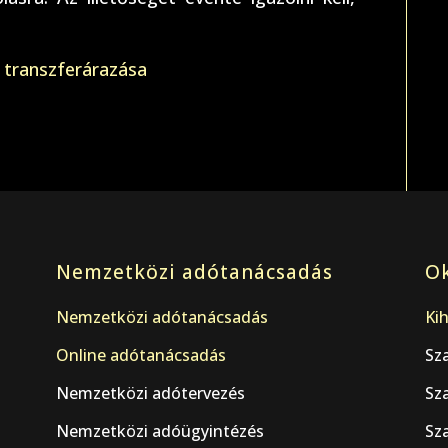
k transzferárazása
Nemzetközi adótanácsadás
Ok
Nemzetközi adótanácsadás
Kih
Online adótanácsadás
Sz
Nemzetközi adótervezés
Sz
Nemzetközi adóügyintézés
Sza