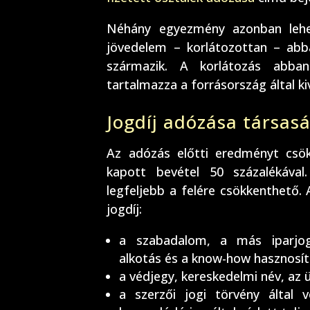
Néhány egyezmény azonban lehet
jövedelem – korlátozottan – abb
származik. A korlátozás abba
tartalmazza a forrásország által 
Jogdíj adózása társas
Az adózás előtti eredményt csök
kapott bevétel 50 százalékával
legfeljebb a felére csökkenthető.
jogdíj:
a szabadalom, a más iparjog
alkotás és a know-how hasznosít
a védjegy, kereskedelmi név, az ü
a szerzői jogi törvény által