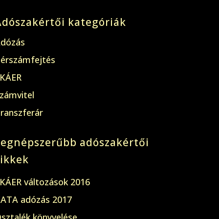
Adószakértői kategóriák
dózás
érszámfejtés
KÁER
zámvitel
ranszferár
Legnépszerűbb adószakértői
cikkek
KÁER változások 2016
ATA adózás 2017
sztalék könyvelése