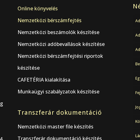
Né
Online könyvelés
Nemzetközi bérszámfejtés
Ad
Nemzetközi beszámolók készítése
A
Nemzetközi adóbevallások készítése
Ad
Nemzetközi bérszámfejtési riportok
Be
készítése
Eg
CAFETÉRIA kialakítása
Munkaügyi szabályzatok készítése
Fe
ág
Jo
Transzferár dokumentáció
Kö
Nemzetközi master file készítés
Lá
Transzferár dokumentáció készítés
44