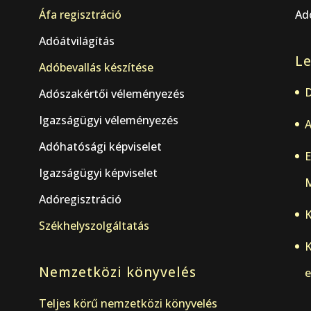
Áfa regisztráció
Adó
Adóátvilágítás
Le
.
Adóbevallás készítése
D
Adószakértői véleményezés
Igazságügyi véleményezés
A
Adóhatósági képviselet
E
Igazságügyi képviselet
M
Adóregisztráció
K
Székhelyszolgáltatás
K
Nemzetközi könyvelés
e
Teljes körű nemzetközi könyvelés