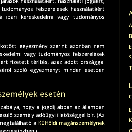
eljárások használatáért, használati jogáért,
y tudományos felszerelések használatáért
bá ipari kereskedelmi vagy tudományos
A
B
l kötött egyezmény szerint azonban nem
E
reskedelmi vagy tudományos felszerelések
S
ért fizetett térítés, azaz adott országgal
T
éséről szóló egyezményt minden esetben
személyek esetén
szabálya, hogy a jogdíj abban az államban
E
esülő személy adóügyi illetőséggel bír. (Az
K
 megtalálható a
Külföldi magánszemélynek
egyzésünkben.)
O