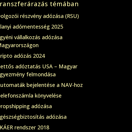
transzferárazás témában
olgozói részvény adózása (RSU)
lanyi adómentesség 2025
gyéni vállalkozás adózása
agyarországon
ripto adózás 2024
ettős adóztatás USA – Magyar
gyezmény felmondása
utomaták bejelentése a NAV-hoz
elefonszámla könyvelése
ropshipping adózása
gészségbiztosítás adózása
KÁER rendszer 2018