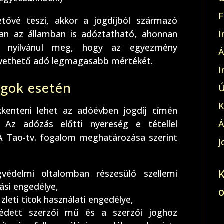
F
ővé teszi, akkor a jogdíjból származó
an az államban is adóztatható, ahonnan
I
n nyilvánul meg, hogy az egyezmény
Á
kivethető adó legmagasabb mértékét.
I
ágok esetén
Ú
K
kenteni lehet az adóévben jogdíj címén
. Az adózás előtti nyereség e tétellel
Á
 A Tao-tv. fogalom meghatározása szerint
J
védelmi oltalomban részesülő szellemi
ási engedélye,
zleti titok használati engedélye,
 védett szerzői mű és a szerzői joghoz