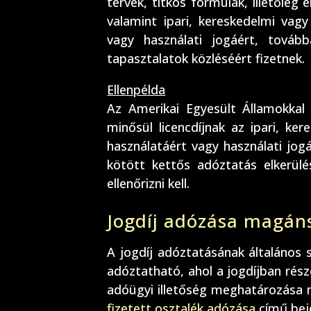
tervek, titkos formulák, illetőleg 
valamint ipari, kereskedelmi vag
vagy használati jogáért, továb
tapasztalatok közléséért fizetnek.
Ellenpélda
Az Amerikai Egyesült Államokka
minősül licencdíjnak az ipari, ke
használatáért vagy használati jogá
kötött kettős adóztatás elkerül
ellenőrizni kell.
Jogdíj adózása magán
A jogdíj adóztatásának általános 
adóztatható, ahol a jogdíjban rész
adóügyi illetőség meghatározása
fizetett osztalék adózása
című bej