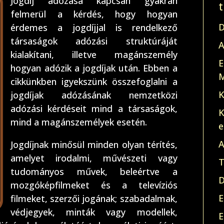
Jogdíj adózása kapcsán gyakran
felmerül a kérdés, hogy hogyan
D
érdemes a jogdíjjal is rendelkező
társaságok adózási struktúráját
A
kialakítani, illetve magánszemély
E
hogyan adózik a jogdíjak után. Ebben a
M
cikkünkben igyekszünk összefoglalni a
K
jogdíjak adózásának nemzetközi
adózási kérdéseit mind a társaságok,
K
mind a magánszemélyek esetén.
e
A
Jogdíjnak minősül minden olyan térítés,
amelyet irodalmi, művészeti vagy
T
tudományos művek, beleértve a
D
mozgóképfilmeket és a televíziós
E
filmeket, szerzői jogának; szabadalmak,
védjegyek, minták vagy modellek,
E