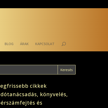
BLOG
ÁRAK
KAPCSOLAT
Legfrissebb cikkek
adótanácsadás, könyvelés,
bérszámfejtés és