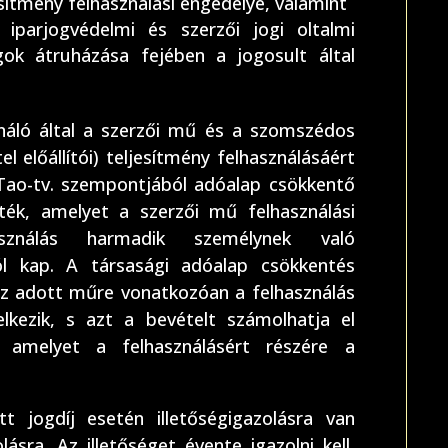
esítmény felhasználási engedélye, valamint
iparjogvédelmi és szerzői jogi oltalmi
ok átruházása fejében a jogosult által
ználó által a szerzői mű és a szomszédos
el előállítói) teljesítmény felhasználásáért
 Tao-tv. szempontjából adóalap csökkentő
ték, amelyet a szerzői mű felhasználási
sználás harmadik személynek való
ól kap. A társasági adóalap csökkentés
 az adott műre vonatkozóan a felhasználás
elkezik, s azt a bevételt számolhatja el
, amelyet a felhasználásért részére a
t jogdíj esetén illetőségigazolásra van
lásra. Az illetőséget évente igazolni kell,