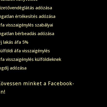
izetővendéglátás adózása
ngatlan értékesítés adózása
fa visszaigénylés szabályai
ngatlan bérbeadás adózása
j lakás áfa 5%
ülföldi áfa visszaigénylés
fa visszaigénylés külföldieknek
ogdíj adózása
Kövessen minket a Facebook-
on!